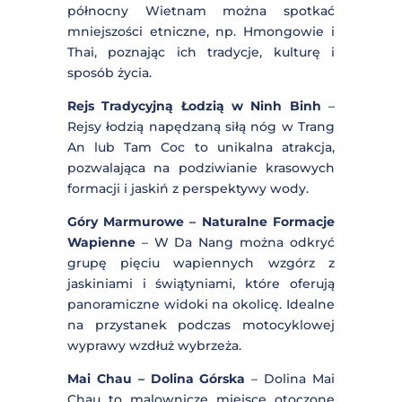
wspinaczki. Widoki z tego miejsca
oferują piękne panoramy gór i dolin.
Jazda Poza Utartymi Szlakami –
Górskie Trasy i Tarasy Ryżowe
–
Odkrywanie mniej uczęszczanych tras
w północnym Wietnamie, takich jak
pętla Ha Giang czy Sky Trail, oferuje
zapierające dech w piersiach krajobrazy
gór, tarasów ryżowych i tradycyjnych
wiosek.
Mniejszości Etniczne – Kulturowe
Spotkania
– Podczas podróży przez
północny Wietnam można spotkać
mniejszości etniczne, np. Hmongowie i
Thai, poznając ich tradycje, kulturę i
sposób życia.
Rejs Tradycyjną Łodzią w Ninh Binh
–
Rejsy łodzią napędzaną siłą nóg w