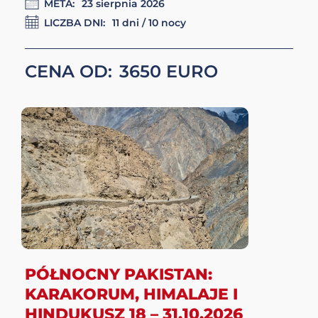
CENA OD:
3550
PRZEZ NAJWYŻSZE
PRZEŁĘCZE HIMALAJÓW –
UMLING LA & MIG LA 13–
23.08.2026
DATA STARTU:
13 sierpnia 2026
META:
23 sierpnia 2026