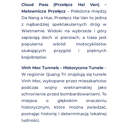
Mai Chau – Dolina Górska
– Dolina Mai
Chau to malownicze miejsce otoczone
górami, zamieszkane przez mniejszości
etniczne. Znana jest z tradycyjnych
drewnianych domów na palach i
pięknych pól ryżowych. Idealne na
wyprawy motocyklowe, które pozwolą
na poznanie kultury i życia
codziennego mieszkańców.
Cloud Pass (Przełęcz Hai Van) –
Malownicza Przełęcz
– Położona
między Da Nang a Hue, Przełęcz Hai
Van to jedna z najbardziej
spektakularnych dróg w Wietnamie.
Widoki na wybrzeże i góry zapierają
dech w piersiach, a trasa jest popularna
wśród motocyklistów szukających
przygód i pięknych krajobrazów.
Vinh Moc Tunnels – Historyczne