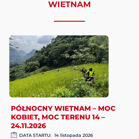
grillowaną wieprzowiną, jajkiem
sadzonym i piklami.
Gỏi cuốn
to
świeże spring rollsy z krewetkami,
wieprzowiną, ziołami i makaronem
ryżowym, zawinięte w papier ryżowy.
Wietnam oferuje również bogactwo
owoców tropikalnych, takich jak
durian, rambutan czy smoczy owoc,
które stanowią doskonałe uzupełnienie
kulinarnej przygody.
WYPRAWY
MOTOCYKLOWE
WIETNAM