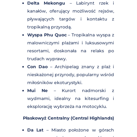
Południowy Wietnam (Southern
Vietnam)
Ho Chi Minh (Sajgon)
– Największe
miasto kraju, pełne energii, zabytków
kolonialnych, jak katedra Notre
Dame oraz bogatego życia nocnego.
Delta Mekongu
– Labirynt rzek i
kanałów, oferujący możliwość rejsów,
pływających targów i kontaktu z
tropikalną przyrodą.
Wyspa Phu Quoc
– Tropikalna wyspa
z malowniczymi plażami i
luksusowymi resortami, doskonała na
relaks po trudach wyprawy.
Con Dao
– Archipelag znany z plaż i
nieskażonej przyrody, popularny
wśród miłośników ekoturystyki.