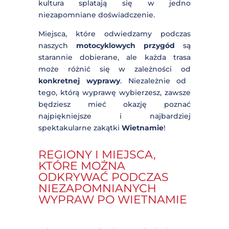
jazda motocyklem
w górach
Wietnamu pozwala na poznanie kraju z
perspektywy dostępnej tylko dla
nielicznych – gdzie historia, przyroda i
kultura splatają się w jedno
niezapomniane doświadczenie.
Miejsca, które odwiedzamy podczas
naszych
motocyklowych przygód
są
starannie dobierane, ale każda trasa
może różnić się w zależności od
konkretnej wyprawy
. Niezależnie od
tego, którą wyprawę wybierzesz,
zawsze będziesz mieć okazję poznać
najpiękniejsze i najbardziej
spektakularne zakątki
Wietnamie
!
×
REGIONY I MIEJSCA,
KTÓRE MOŻNA
[ english version ]
ODKRYWAĆ PODCZAS