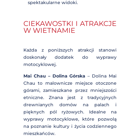
Lang Son
– Region przy granicy z
Chinami, znany z jaskiń i górskich
krajobrazów, popularny wśród
motocyklistów.
Lao Cai
– Miasto graniczne, przez
które wielu turystów podróżuje do
Sapy, oferując malownicze drogi i
spektakularne widoki.
CIEKAWOSTKI I
ATRAKCJE W
WIETNAMIE
Każda z poniższych atrakcji stanowi
doskonały dodatek do wyprawy
motocyklowej.