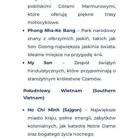
architektury, lampionów i
malowniczych mostów. Świetne
miejsce na zwiedzanie i przejażdżki
po okolicy.
Da Nang
– Nowoczesne miasto z
długimi plażami, Mostem Smoka i
pobliskimi Górami Marmurowymi,
które oferują piękne trasy
motocyklowe.
Phong Nha-Ke Bang
– Park
narodowy znany z olbrzymich jaskiń,
takich jak Son Doong-największa
jaskinia świata. Idealne miejsce na
przygodę 4×4.
My Son
– Zespół świątyń
hinduistycznych, które przypominają
o starożytnym królestwie Czamów.