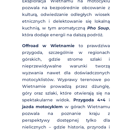
doświadczenie pełne kontrastów – od
tętniących życiem miast jak
Hanoi i Ho
Chi Minh
po spokojne i dzikie rejony
górskie. Eksploracja Wietnamu na
motocyklu pozwala na bezpośrednie
obcowanie z kulturą, odwiedzanie
odległych wiosek etnicznych i
delektowanie się lokalną kuchnią, w
tym aromatyczną
Pho Soup
, która
dodaje energii na dalszą podróż.
Offroad w Wietnamie
to prawdziwa
przygoda, szczególnie w regionach
górskich, gdzie strome szlaki i
nieprzewidywalne warunki tworzą
wyzwania nawet dla doświadczonych
motocyklistów. Wyprawy terenowe po
Wietnamie prowadzą przez dżunglę,
góry oraz szlaki, które otwierają się na
spektakularne widok.
Przygoda 4×4
i