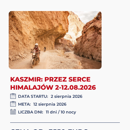
CENA OD:
3300
ZOBACZ TAKŻE INNE
KIERUNKI WYPRAW
MOTOCYKLOWYCH