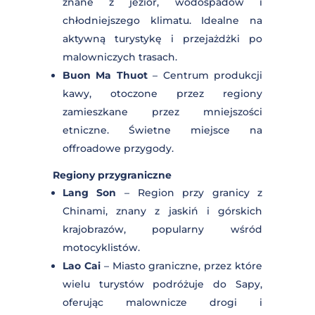
Mui Ne
– Kurort nadmorski z
wydmami, idealny na kitesurfing i
eksplorację wybrzeża na motocyklu.
Płaskowyż Centralny (Central
Highlands)
Da Lat
– Miasto położone w górach
znane z jezior, wodospadów i
chłodniejszego klimatu. Idealne na
aktywną turystykę i przejażdżki po
malowniczych trasach.
Buon Ma Thuot
– Centrum produkcji
kawy, otoczone przez regiony
zamieszkane przez mniejszości
etniczne. Świetne miejsce na
offroadowe przygody.
Regiony przygraniczne