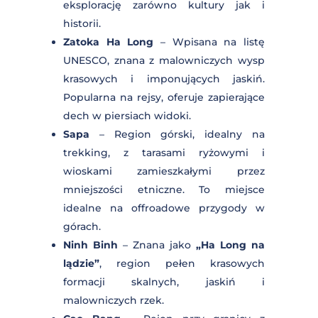
dostają więcej! ?
Hanoi
– Stolica Wietnamu pełna
?? Jako pierwszy poznasz nową
zabytków kolonialnych, tradycyjnych
ofertę.
?? Jako jedyny możesz skorzystać z
targów, Starej Dzielnicy oraz
ofert dla VIP.
słynnego
jeziora Hoan Kiem
. Idealne
?? I… dostaniesz sporo ciekawostek
do poczytania przy kawie.
miejsce na rozpoczęcie wyprawy,
Przypomnimy Ci też o ostatnich
oferujące eksplorację zarówno
miejscach w transporcie lub na
kultury jak i historii.
wyprawach. Chociaż unikamy
spamowania poczty. ☝?? Zazwyczaj
Zatoka Ha Long
– Wpisana na listę
wysyłamy newsletter tylko raz na dwa
UNESCO, znana z malowniczych
tygodnie. Chyba że jest coś naprawdę
ważnego, wtedy może wpaść jakaś
wysp krasowych i imponujących
ekstra wiadomość od nas.
jaskiń. Popularna na rejsy, oferuje
zapierające dech w piersiach widoki.
Sapa
– Region górski, idealny na
trekking, z tarasami ryżowymi i
wioskami zamieszkałymi przez
mniejszości etniczne. To miejsce
idealne na offroadowe przygody w