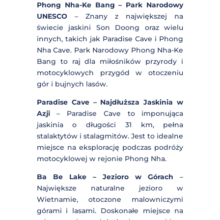
Tunele
– W regionie Quang Tri znajdują
się tunele Vinh Moc, wykopane przez
mieszkańców podczas wojny
wietnamskiej jako schronienie przed
bombardowaniami. To miejsce o
głębokim znaczeniu historycznym,
które można zwiedzać, poznając
historię i determinację lokalnej
ludności.
Phong Nha-Ke Bang – Park Narodowy
UNESCO
– Znany z największej na
świecie jaskini Son Doong oraz wielu
innych, takich jak Paradise Cave i
Phong Nha Cave. Park Narodowy
Phong Nha-Ke Bang to raj dla
miłośników przyrody i motocyklowych
przygód w otoczeniu gór i bujnych
lasów.