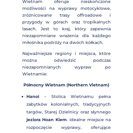
NIEZAPOMNIANYCH
WYPRAW PO
WIETNAMIE
Wietnam oferuje nieskończone
możliwości na wyprawy motocyklowe,
zróżnicowane trasy offroadowe i
DOŁĄCZ DO
przygody w górach oraz tropikalnych
NASZEGO
lasach. Jest to kraj, który zapewnia
USKRZYDLAJĄCE
niezapomniane wrażenia dla każdego
GO
miłośnika podróży na dwóch kółkach.
NEWSLETTERA
Najważniejsze regiony i miejsca, które
można odwiedzić podczas
niezapomnianych wypraw po
Wietnamie:
Północny Wietnam (Northern
Zdradzimy Ci mały sekret… ?
Vietnam)
Subskrybenci naszego newslettera