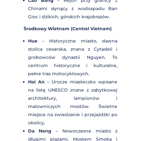
górach.
Ninh Binh
– Znana jako
„Ha Long na
lądzie”
, region pełen krasowych
formacji skalnych, jaskiń i
malowniczych rzek.
Cao Bang
– Rejon przy granicy z
Chinami słynący z wodospadu Ban
Gioc i dzikich, górskich krajobrazów.
Środkowy Wietnam (Central Vietnam)
Hue
– Historyczne miasto, dawna
stolica cesarska, znana z Cytadeli i
grobowców dynastii Nguyen. To
centrum historyczne i kulturalne,
pełne tras motocyklowych.
Hoi An
– Urocze miasteczko wpisane
na listę UNESCO znane z zabytkowej