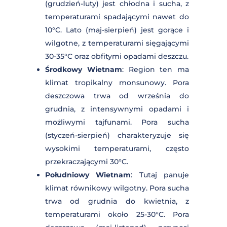
pięknych pól ryżowych. Idealne na
wyprawy motocyklowe, które pozwolą
na poznanie kultury i życia
codziennego mieszkańców.
POGODA I KLIMAT
WIETNAMU
Ze względu na rozciągłość
geograficzną, Wietnam charakteryzuje
się różnorodnymi warunkami
klimatycznymi:
Północny Wietnam
: Obszar ten
doświadcza czterech pór roku. Zima
(grudzień-luty) jest chłodna i sucha, z
temperaturami spadającymi nawet
do 10°C. Lato (maj-sierpień) jest