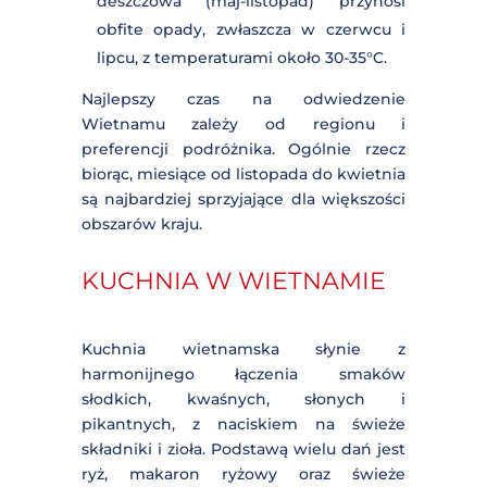
gorące i wilgotne, z temperaturami
sięgającymi 30-35°C oraz obfitymi
opadami deszczu.
Środkowy Wietnam
: Region ten ma
klimat tropikalny monsunowy. Pora
deszczowa trwa od września do
grudnia, z intensywnymi opadami i
możliwymi tajfunami. Pora sucha
(styczeń-sierpień) charakteryzuje się
wysokimi temperaturami, często
przekraczającymi 30°C.
Południowy Wietnam
: Tutaj panuje
klimat równikowy wilgotny. Pora
sucha trwa od grudnia do kwietnia, z
temperaturami około 25-30°C. Pora
deszczowa (maj-listopad) przynosi
obfite opady, zwłaszcza w czerwcu i