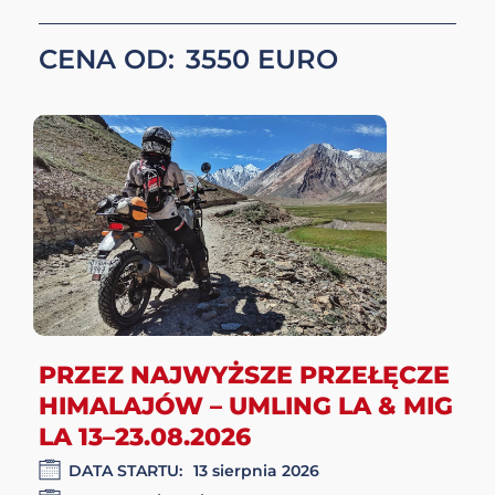
HIMALAJE DLA KONESERÓW –
PERŁY KASZMIRU I DACH
ŚWIATA 2 – 12.08.2026
DATA STARTU:
2 sierpnia 2026
META:
12 sierpnia 2026
LICZBA DNI:
11 dni / 10 nocy