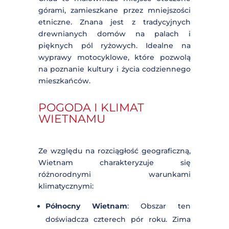
Trang An lub Tam Coc to unikalna
atrakcja, pozwalająca na podziwianie
krasowych formacji i jaskiń z
perspektywy wody.
Góry Marmurowe – Naturalne
Formacje Wapienne
– W Da Nang
można odkryć grupę pięciu
wapiennych wzgórz z jaskiniami i
świątyniami, które oferują
panoramiczne widoki na okolicę.
Idealne na przystanek podczas
motocyklowej wyprawy wzdłuż
wybrzeża.
Mai Chau – Dolina Górska
– Dolina Mai
Chau to malownicze miejsce otoczone
górami, zamieszkane przez mniejszości
etniczne. Znana jest z tradycyjnych
drewnianych domów na palach i