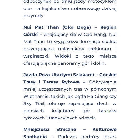
Paradise Cave – Najdłuższa Jaskinia w
Azji
– Paradise Cave to imponująca
jaskinia o długości 31 km, pełna
stalaktytów i stalagmitów. Jest to
idealne miejsce na eksplorację podczas
podróży motocyklowej w rejonie
Phong Nha.
Ba Be Lake – Jezioro w Górach
–
Największe naturalne jezioro w
Wietnamie, otoczone malowniczymi
górami i lasami. Doskonałe miejsce na
odpoczynek po dniu jazdy motocyklem
oraz na kajakarstwo i obserwację
dzikiej przyrody.
Nui Mat Than (Oko Boga) – Region
Górski
– Znajdujący się w Cao Bang, Nui
Mat Than to wyjątkowa formacja skalna
przyciągająca miłośników trekkingu i