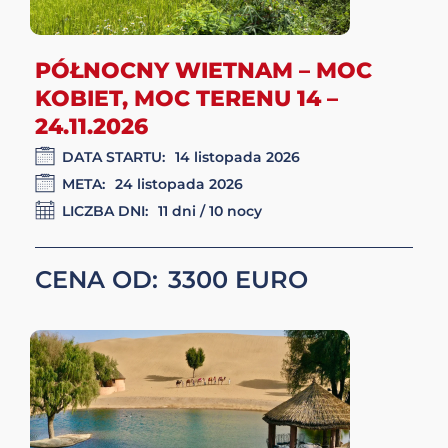
OMAN: W SERCU PUSTKI 11
-18.11.2026
DATA STARTU:
11 listopada 2026
META:
18 listopada 2026
LICZBA DNI:
8 dni , 7 nocy
CENA OD:
3690