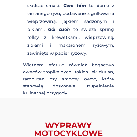
preferuje delikatniejsze smaki.
Popularne dania to
phở
–
aromatyczna zupa z makaronem
ryżowym i mięsem oraz
bún chả
–
grillowana wieprzowina podawana z
makaronem ryżowym i ziołami.
Środkowy Wietnam
: Kuchnia tego
regionu jest bardziej pikantna i
złożona.
Bánh xèo
to chrupiące
naleśniki ryżowe z nadzieniem z
krewetek i kiełków fasoli, a
mì
Quảng
to makaron ryżowy z
dodatkami, takimi jak krewetki,
wieprzowina i zioła.
Południowy Wietnam
: Tutaj
dominują słodsze smaki.
Cơm tấm
to
danie z łamanego ryżu, podawane z