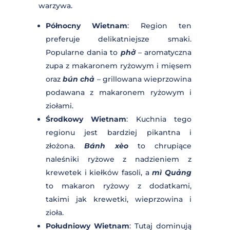
lipcu, z temperaturami około 30-35°C.
Najlepszy czas na odwiedzenie
Wietnamu zależy od regionu i
preferencji podróżnika. Ogólnie rzecz
biorąc, miesiące od listopada do
kwietnia są najbardziej sprzyjające dla
większości obszarów kraju.
KUCHNIA W WIETNAMIE
Kuchnia wietnamska słynie z
harmonijnego łączenia smaków
słodkich, kwaśnych, słonych i
pikantnych, z naciskiem na świeże
składniki i zioła. Podstawą wielu dań
jest ryż, makaron ryżowy oraz świeże
warzywa.
Północny Wietnam
: Region ten