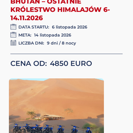
DATA STARTU:
22 października 2026
META:
1 listopada 2026
LICZBA DNI:
11 dni / 10 nocy
CENA OD:
3800
BHUTAN – OSTATNIE