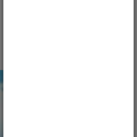
skontaktujemy się z Tobą, w celu
przekazania szczegółów.
WSZYSTKIE DOKUMENTY
ORGANIZUJEMY
TAKŻE: