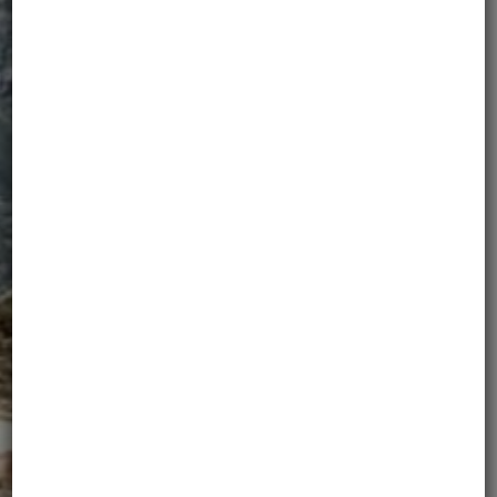
WYPRAWY
NA ZAMÓWIENIE
zobacz szczegóły