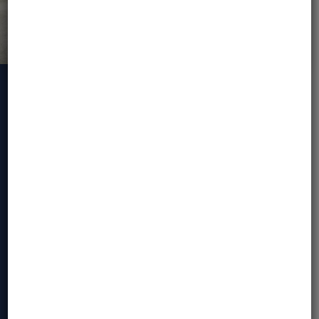
DLACZEGO WARTO
DOŁĄCZYĆ / CO
ZYSKUJESZ
MOTOBIRDS – WYJĄTKOWE
WYPRAWY MOTOCYKLOWE
Kochamy
wyprawy motocyklowe
– zarówno