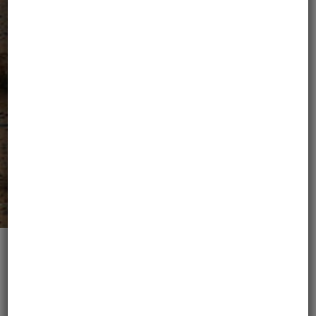
ZOBACZ OPINIE
ZOBACZ ZDJĘCIA
REZERWACJA
WYPRAWY I
FORMALNOŚCI