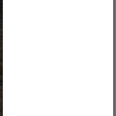
gości. Wynika to również ze
spokoju posiadania za sobą
organizacji, która zawsze
stawała się dostępna w
najtrudniejszych sytuacjach i
najbardziej skomplikowanych
fragmentach, dzięki dużemu
doświadczeniu jej menadżerów
i całego personelu, który jest
zawsze do naszej dyspozycji.
„
Francesco Pascolini
27.01.2020