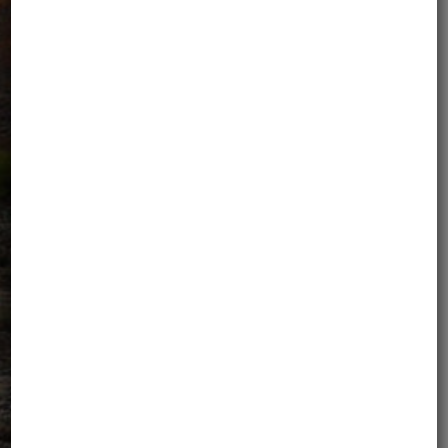
„
Właśnie wróciłem z podróży do
Patagonii. Podróż, PODRÓŻ,
która okazała się wyzwaniem
dla ludzi i środków. Ale dzięki
doskonałej organizacji i
profesjonalizmowi Aleksandry i
Guya pokonaliśmy każdą
trudność i można było docenić
każdy widok, który ta wycieczka
zarezerwowała dla jej
uczestników. Mimo, że
korzystałem z prawie
czterdziestoletniego (należycie
zaktualizowanego) motocykla,
odetchnąłem w pełni emocjami,
jakie płynęły z zapierających
dech w piersiach widoków, jakie
ta kraina rezerwuje dla swoich