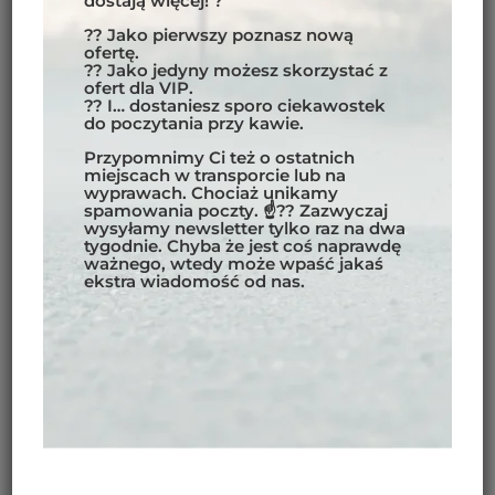
dostają więcej! ?
?? Jako pierwszy poznasz nową
ZOBACZ TAKŻE INNE
ofertę.
KIERUNKI WYPRAW
?? Jako jedyny możesz skorzystać z
ofert dla VIP.
MOTOCYKLOWYCH
?? I… dostaniesz sporo ciekawostek
do poczytania przy kawie.
Przypomnimy Ci też o ostatnich
miejscach w transporcie lub na
wyprawach. Chociaż unikamy
spamowania poczty. ☝?? Zazwyczaj
wysyłamy newsletter tylko raz na dwa
tygodnie. Chyba że jest coś naprawdę
ważnego, wtedy może wpaść jakaś
ekstra wiadomość od nas.
KOSTARYKA 26.11-6.12.2026