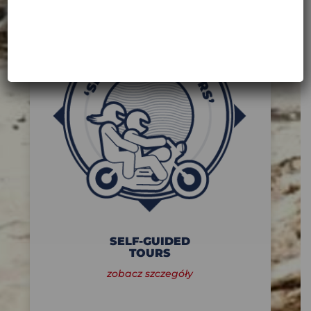
SELF-GUIDED
TOURS
zobacz szczegóły