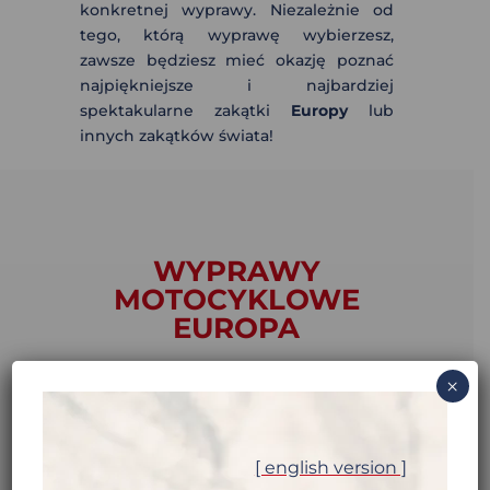
konkretnej wyprawy. Niezależnie od
tego, którą wyprawę wybierzesz,
zawsze będziesz mieć okazję poznać
najpiękniejsze i najbardziej
spektakularne zakątki
Europy
lub
innych zakątków świata!
WYPRAWY
MOTOCYKLOWE
EUROPA
×
[ english version ]