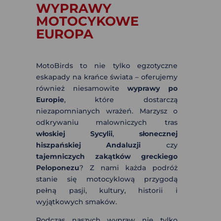
WYPRAWY
MOTOCYKOWE
EUROPA
MotoBirds to nie tylko egzotyczne
eskapady na krańce świata – oferujemy
również niesamowite
wyprawy po
Europie
, które dostarczą
niezapomnianych wrażeń. Marzysz o
odkrywaniu malowniczych tras
włoskiej Sycylii
,
słonecznej
hiszpańskiej Andaluzji
czy
tajemniczych zakątków greckiego
Peloponezu
? Z nami każda podróż
stanie się motocyklową przygodą
pełną pasji, kultury, historii i
wyjątkowych smaków.
Podczas naszych wypraw nie tylko