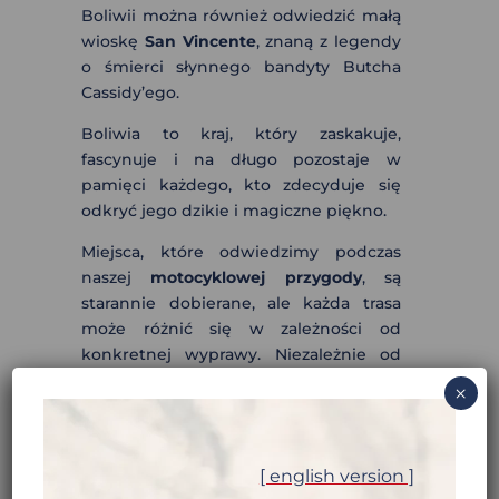
Boliwii można również odwiedzić małą
wioskę
San Vincente
, znaną z legendy
o śmierci słynnego bandyty Butcha
Cassidy’ego.
Boliwia to kraj, który zaskakuje,
fascynuje i na długo pozostaje w
pamięci każdego, kto zdecyduje się
odkryć jego dzikie i magiczne piękno.
Miejsca, które odwiedzimy podczas
naszej
motocyklowej przygody
, są
starannie dobierane, ale każda trasa
może różnić się w zależności od
konkretnej wyprawy. Niezależnie od
tego, którą wyprawę wybierzesz,
×
zawsze będziesz mieć okazję poznać
najpiękniejsze i najbardziej
spektakularne zakątki
Boliwii
!
[ english version ]