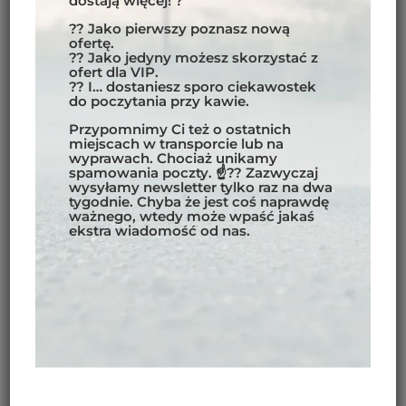
dostają więcej! ?
solnisko świata,
Salar de Uyuni
–
miejsce surrealistycznych krajobrazów,
?? Jako pierwszy poznasz nową
ofertę.
które podczas pory deszczowej staje
?? Jako jedyny możesz skorzystać z
się jednym wielkim lustrem, tworząc
ofert dla VIP.
?? I… dostaniesz sporo ciekawostek
niezapomniane wrażenie
do poczytania przy kawie.
nieskończoności. Położone na tym
Przypomnimy Ci też o ostatnich
płaskowyżu miasto
La Paz
, najwyżej
miejscach w transporcie lub na
położona stolica na świecie, stanowi
wyprawach. Chociaż unikamy
centrum kultury i turystyki. Z miasta
spamowania poczty. ☝?? Zazwyczaj
wysyłamy newsletter tylko raz na dwa
można wybrać się na trekking w
tygodnie. Chyba że jest coś naprawdę
okoliczne góry, odkrywać lokalne
ważnego, wtedy może wpaść jakaś
ekstra wiadomość od nas.
tradycje na licznych rynkach lub
zjechać słynną
Drogą Śmierci
–
Camino
de la Muerte
, która prowadzi przez
zapierające dech w piersiach klify
regionu Los Yungas.
Los Yungas
to zielona kraina, gdzie
Andy płynnie przechodzą w lasy
tropikalne Amazonii, co czyni ją