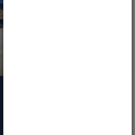
DLACZEGO WARTO
DOŁĄCZYĆ / CO
ZYSKUJESZ
MOTOBIRDS – WYJĄTKOWE