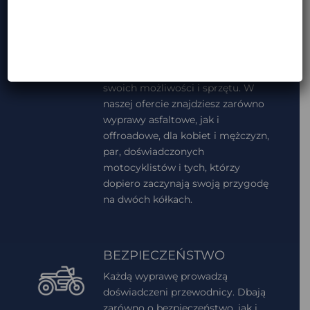
RÓŻNORODNOŚĆ
Możesz wybierać spośród różnych
kontynentów, państw i rodzajów
tras, a co najważniejsze – możesz
dopasować stopień trudności do
swoich możliwości i sprzętu. W
naszej ofercie znajdziesz zarówno
wyprawy asfaltowe, jak i
offroadowe, dla kobiet i mężczyzn,
par, doświadczonych
motocyklistów i tych, którzy
dopiero zaczynają swoją przygodę
na dwóch kółkach.
BEZPIECZEŃSTWO
Każdą wyprawę prowadzą
doświadczeni przewodnicy. Dbają
zarówno o bezpieczeństwo, jak i