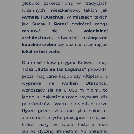
głęboko zakorzenioną w tradycjach
rdzennych mieszkańców, takich jak
Aymara
i
Quechua
. W miastach takich
jak
Sucre
i
Potosí
podróżni mogą
zanurzyć się w
kolonialnej
architekturze,
odwiedzić
historyczne
kopalnie srebra
czy poznać fascynujące
lokalne festiwale
.
Dla miłośników przygód Boliwia to raj.
Trasa „Ruta de las Lagunas”
prowadzi
przez magiczne krajobrazy Altiplano, a
wyprawa na
wulkan Uturuncu
,
wznoszący się na 6 008 m n.p.m., to
jedno z najważniejszych wyzwań dla
podróżników. Warto odwiedzić także
Uyuni
, gdzie czeka nie tylko solnisko,
ale i cmentarzysko pociągów – miejsce,
które łączy w sobie historię oraz
surrealistyczną atmosferę. Na południu