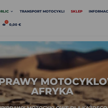
RLIC
TRANSPORT MOTOCYKLI
SKLEP
INFORMAC
0,00
€
PRAWY MOTOCYKL
AFRYKA