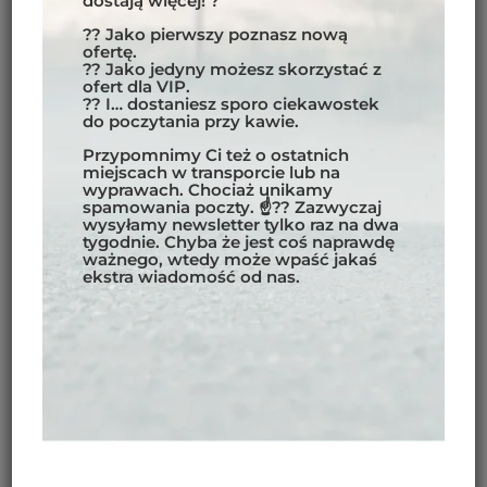
dostają więcej! ?
Kegeti
, które przyciągają miłośników
?? Jako pierwszy poznasz nową
przygód na dwóch kółkach i offroadu.
ofertę.
?? Jako jedyny możesz skorzystać z
Jezioro Issyk-Kul i Region Issyk-Kul
ofert dla VIP.
Jezioro Issyk-Kul – perła Kirgistanu, jest
?? I… dostaniesz sporo ciekawostek
do poczytania przy kawie.
jednym z największych i najbardziej
malowniczych górskich jezior na
Przypomnimy Ci też o ostatnich
miejscach w transporcie lub na
świecie.
Trasy motocyklowe wokół
wyprawach. Chociaż unikamy
jeziora
oferują wspaniałe widoki, a
spamowania poczty. ☝?? Zazwyczaj
wysyłamy newsletter tylko raz na dwa
miejscowości, takie jak
Karakol i Jeti-
tygodnie. Chyba że jest coś naprawdę
Ögüz
, są popularnymi punktami
ważnego, wtedy może wpaść jakaś
ekstra wiadomość od nas.
startowymi do trekkingów i jazdy w
górach Tien Shan. Region ten jest
także idealny do relaksu nad wodą, z
możliwością kąpieli i degustacji
lokalnych potraw –
kurdak
i
lepioszka
.
Naryn i Jezioro Song-Kul
Region Naryn otoczony górami i
przełęczami, jest miejscem idealnym