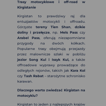
Trasy motocyklowe i off-road w
Kirgistanie
Kirgistan to prawdziwy raj dla
entuzjastów motocykli i offroadu.
Górzyste
tereny Tien Shan
,
dzikie
doliny i przełęcze
, np.
Mels Pass
czy
Arabel Pass
, oferują niezapomniane
przygody na dwóch kółkach.
Popularne trasy obejmują przejazdy
przez malownicze szlaki w pobliżu
jezior Song Kul i
Issyk Kul,
a także
offroadowe wyprawy prowadzące do
odległych rejonów, takich jak
Kara Kol
czy
Tash Rabat
– starożytne schronisko
karawan.
Dlaczego warto zwiedzać Kirgistan na
motocyklu?
Kirgistan to jeden z najlepszych krajów