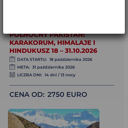
PÓŁNOCNY PAKISTAN:
KARAKORUM, HIMALAJE I
HINDUKUSZ 18 – 31.10.2026
DATA STARTU:
18 października 2026
META:
31 października 2026
LICZBA DNI:
14 dni / 13 nocy
CENA OD:
2750