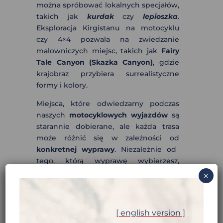
można spróbować lokalnych specjałów,
takich jak
kurdak
czy
lepioszka
.
Eksploracja Kirgistanu na motocyklu
czy 4×4 pozwala na zwiedzanie
malowniczych miejsc, takich jak
Fairy
Tale Canyon (Skazka Canyon)
, gdzie
krajobraz przybiera surrealistyczne
formy i kolory.
Miejsca, które odwiedzamy podczas
naszych
motocyklowych wyjazdów
są
starannie dobierane, ale każda trasa
może różnić się w zależności od
konkretnej wyprawy
. Niezależnie od
tego, którą wyprawę wybierzesz,
zawsze będziesz mieć okazję poznać
×
najpiękniejsze i najbardziej
spektakularne zakątki
Kirgistanu
!
[ english version ]
REGIONY I MIEJSCA,