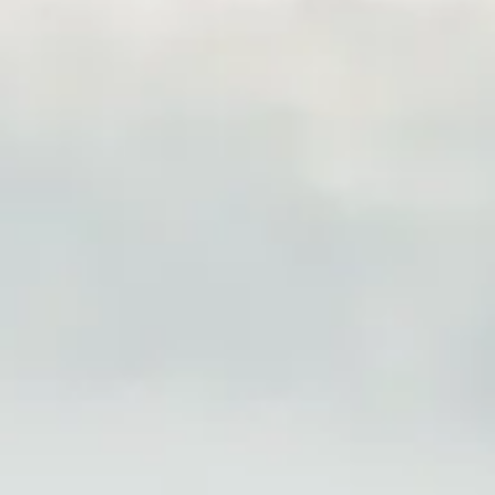
A
KASZMIR: PRZEZ SERCE
P
Y
HIMALAJÓW 2-12.08.2026
P
A
U
DATA STARTU:
2 sierpnia 2026
23
META:
12 sierpnia 2026
LICZBA DNI:
11 dni / 10 nocy
CENA OD:
3550