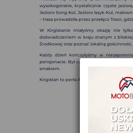
wysokogórskie, krystalicznie czyste jezio
Jezioro Song-Kol, Jezioro Issyk-Kul, malow
– trasa prowadziła przez przełęcz Tosor, 
W Kirgistanie miałyśmy okazję nie tylk
doświadczeniem w kraju znanym z bliskiej 
Środkowej oraz poznać lokalną gościnność, k
Każdy dzień kończyłyśmy w niezapomnia
pensjonacie. Był czas na relaks przy ognis
smakiem.
Kirgistan to perła Azji Środkowej, a nasza 
DOŁ
USK
NEW