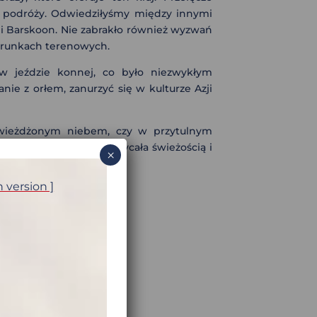
zej podróży. Odwiedziłyśmy między innymi
e i Barskoon. Nie zabrakło również wyzwań
warunkach terenowych.
 w jeździe konnej, co było niezwykłym
ie z orłem, zanurzyć się w kulturze Azji
gwieżdżonym niebem, czy w przytulnym
ną kuchnią, która zachwycała świeżością i
×
h version ]
ękna i dzikiej natury.