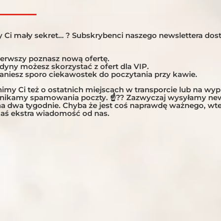
 Ci mały sekret… ? Subskrybenci naszego newslettera dost
ierwszy poznasz nową ofertę.
edyny możesz skorzystać z ofert dla VIP.
taniesz sporo ciekawostek do poczytania przy kawie.
my Ci też o ostatnich miejscach w transporcie lub na wy
unikamy spamowania poczty. ☝?? Zazwyczaj wysyłamy new
 na dwa tygodnie. Chyba że jest coś naprawdę ważnego, w
aś ekstra wiadomość od nas.