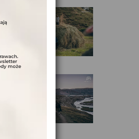
ają
prawach.
sletter
tedy może