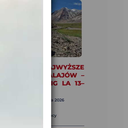
RZEZ NAJWYŻSZE
RZEŁĘCZE HIMALAJÓW –
MLING LA & MIG LA 13–
.08.2026
DATA STARTU:
13 sierpnia 2026
META:
23 sierpnia 2026
LICZBA DNI:
11 dni / 10 nocy