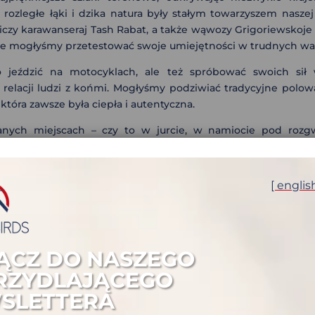
ra, rozległe łąki i dzika natura były stałym towarzyszem nas
niczy karawanseraj Tash Rabat, a także wąwozy Grigoriewskoj
gdzie mogłyśmy przetestować swoje umiejętności w trudnych 
o jeździć na motocyklach, ale też spróbować swoich sił
relacji ludzi z końmi. Mogłyśmy podziwiać tradycyjne polowan
tóra zawsze była ciepła i autentyczna.
nych miejscach – czy to w jurcie, w namiocie pod roz
ku, wspólną jogę, kąpiele w jeziorach i delektowanie się lokal
[ englis
wyprawa była doskonałą okazją do poznania jego niezwykłego pi
GALERIA
ĄCZ DO NASZEGO
RZYDLAJĄCEGO
SLETTERA