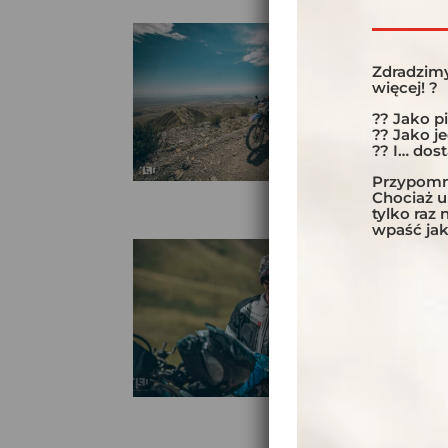
Zdradzimy
więcej! ?
?? Jako p
?? Jako j
?? I… dos
Przypomni
Chociaż 
tylko raz
wpaść jak