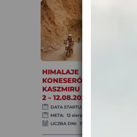
HIMALAJE DL
KONESERÓW – PERŁ
KASZMIRU I DACH ŚWIAT
2 – 12.08.2026
DATA STARTU:
2 sierpnia 2026
META:
12 sierpnia 2026
LICZBA DNI:
11 dni / 10 nocy