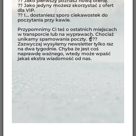
?? Jako pierwszy poznasz nową ofertę.
naprawdę niezwykłe! Zachwyca turkusową taflą
?? Jako jedyny możesz skorzystać z ofert
dla VIP.
mieniącą się na tle ośnieżonych szczytów. Kolor wody
?? I… dostaniesz sporo ciekawostek do
pochodzi z mąki skalnej, która trafia do jeziora z
poczytania przy kawie.
pobliskich lodowców.
Przypomnimy Ci też o ostatnich miejscach
w transporcie lub na wyprawach. Chociaż
Jezioro Lake Louis jest otoczone świerkowym lasem.
unikamy spamowania poczty. ☝??
Największe wrażenie robi jednak potężny lodowiec
Zazwyczaj wysyłamy newsletter tylko raz
na dwa tygodnie. Chyba że jest coś
Victoria, który kończy się tuż nad jego brzegiem.
naprawdę ważnego, wtedy może wpaść
Spokojnie dotrzesz do niego spacerkiem. A jeśli to
jakaś ekstra wiadomość od nas.
zbyt wiele wrażeń, zawsze możesz odpocząć w
luksusowym hotelu z widokiem na jezioro. Istniejący
od 1890 r. Fairomnt Chateau oferuje eleganckie
pokoje z widokiem na jezioro, usługi spa i najwyższej
klasy restauracje. Warto zajrzeć, chociaż na herbatę.