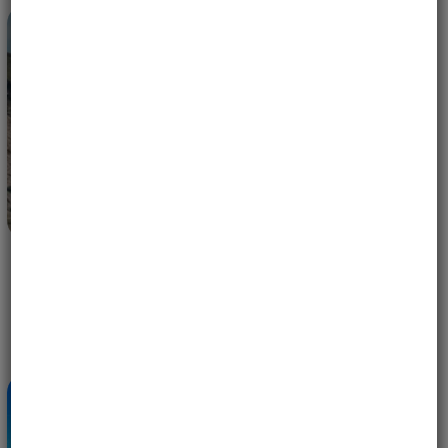
ORLICE W LOCIE — ROCZNICOWE WYPRAWY,
KTÓRYCH NIE POWINNAŚ PRZEGAPIĆ
14 MAJA, 2026