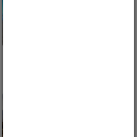
WYPRAWA MOTOCYKLOWA DO KOSTARYKI –
DLACZEGO CIĄGLE TAM WRACAMY? | PURA VIDA
30 KWIETNIA, 2026