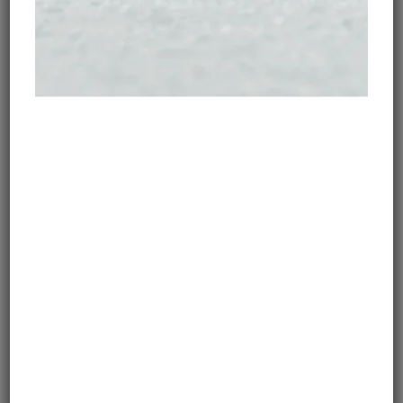
uniwersalna zasada.
Obecna sytuacja na świecie
zmusza do zachowania czujności zawsze, niezależnie
od obranego kierunku podróży.
WYPRAWA DO AMERYKI
ŁACIŃSKIEJ TO OKAZJA DO
WYPICIA ŚWIETNEJ KAWY
Kolumbia jest producentem najlepszej kawy na
świecie. Świetną kawę produkuje się też w Brazylii,
Kostaryce i Gwatemali. Większość ziaren trafia jednak
na eksport i lokalnie zostaje głównie kawa gorszej
jakości. Co nie znaczy, że brakuje miejsc, gdzie można
wypić doskonałą kawę. Ekipa MotoBirds zna ich
całkiem sporo!