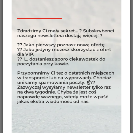
Zdradzimy Ci mały sekret… ? Subskrybenci
naszego newslettera dostają więcej! ?
?? Jako pierwszy poznasz nową ofertę.
?? Jako jedyny możesz skorzystać z ofert
dla VIP.
?? I… dostaniesz sporo ciekawostek do
WYPRAWA DO AMERYKI
poczytania przy kawie.
ŁACIŃSKIEJ JEST
Przypomnimy Ci też o ostatnich miejscach
w transporcie lub na wyprawach. Chociaż
NIEBEZPIECZNA
unikamy spamowania poczty. ☝??
Zazwyczaj wysyłamy newsletter tylko raz
na dwa tygodnie. Chyba że jest coś
naprawdę ważnego, wtedy może wpaść
jakaś ekstra wiadomość od nas.
Wyprawa do Ameryki Łacińskiej jest bezpieczniejsza
niż wyprawa do wielu rejonów w Europie czy na
świecie. Oczywiście trzeba śledzić informacje,
wiedzieć, w których państwach nadal może być
niebezpiecznie i jakich sytuacji unikać.
Jest to kolejna