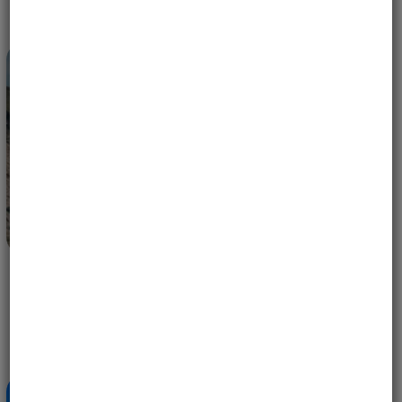
ORLICE W LOCIE — ROCZNICOWE WYPRAWY,
KTÓRYCH NIE POWINNAŚ PRZEGAPIĆ
14 MAJA, 2026