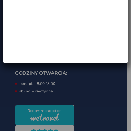
KONTAKT:
i***@m********.com (pokaż e-mail)
ALEKSANDRA „OLA” TRZASKOWSKA:
a*********@m********.com (pokaż e-mail)
+48 7** *** *** (pokaż tel)
+48 7** *** *** (pokaż tel)
GODZINY OTWARCIA:
pon.-pt. – 8:00-18:00
sb.-nd. – nieczynne