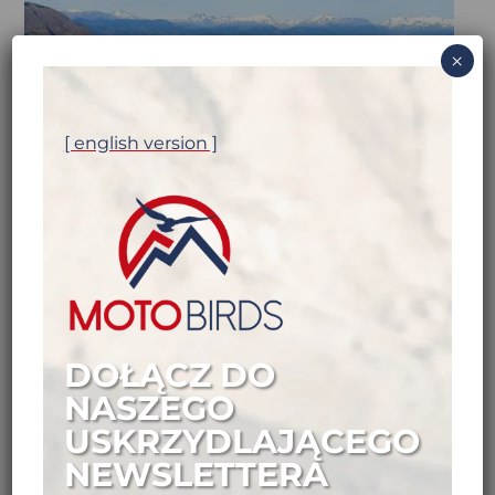
×
[ english version ]
DOŁĄCZ DO
NASZEGO
USKRZYDLAJĄCEGO
NEWSLETTERA