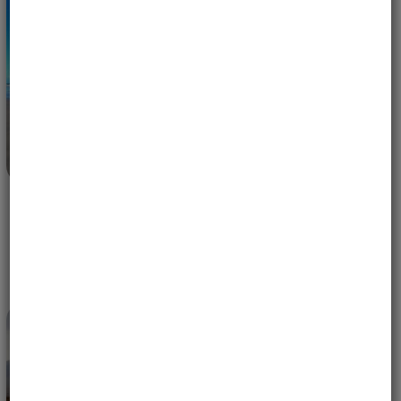
WYPRAWA MOTOCYKLOWA DO KOSTARYKI –
DLACZEGO CIĄGLE TAM WRACAMY? | PURA VIDA
30 KWIETNIA, 2026