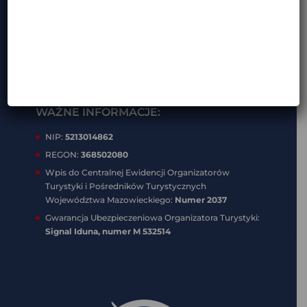
ALEKSANDRA TRZASKOWSKA TYLKO DLA ORLIC
ADRES:
ul. Na Przełaj 12B,
03-092 Warszawa, Polska
WAŻNE INFORMACJE:
NIP:
5213014862
REGON:
368502080
Wpis do Centralnej Ewidencji Organizatorów
Turystyki i Pośredników Turystycznych
Województwa Mazowieckiego:
Numer 2037
Gwarancja Ubezpieczeniowa Organizatora Turystyki:
Signal Iduna, numer
M 532514