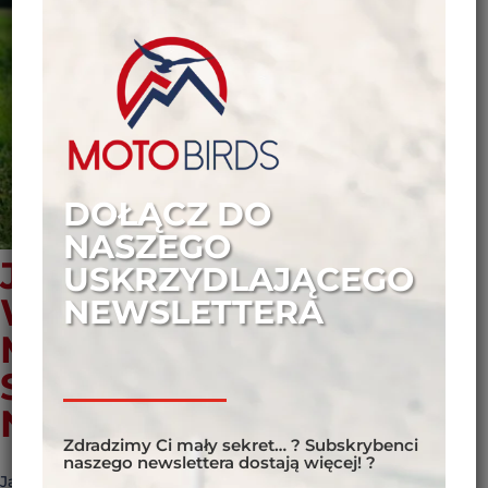
DOŁĄCZ DO
NASZEGO
JAK ZAPLANOWAĆ
USKRZYDLAJĄCEGO
WYPRAWĘ
NEWSLETTERA
MOTOCYKLOWĄ –
SKUTECZNE DARMOWE
NARZĘDZIA
Zdradzimy Ci mały sekret… ? Subskrybenci
naszego newslettera dostają więcej! ?
Jak zaplanować wyprawę motocyklową – skuteczne