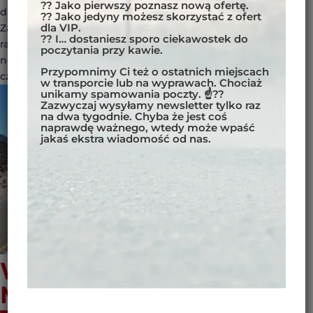
?? Jako pierwszy poznasz nową ofertę.
darmowe narzędzia Podróż motocyklem to wolność!
?? Jako jedyny możesz skorzystać z ofert
dla VIP.
Zaczynając podróże motocyklowe, nie wskoczyliśmy od
?? I… dostaniesz sporo ciekawostek do
razu na głęboką wodę. Podróż za podróżą uczyliśmy się
poczytania przy kawie.
nowych sztuczek i zdobywaliśmy doświadczenie, aby
Przypomnimy Ci też o ostatnich miejscach
czerpać jak...
w transporcie lub na wyprawach. Chociaż
unikamy spamowania poczty. ☝??
Zazwyczaj wysyłamy newsletter tylko raz
na dwa tygodnie. Chyba że jest coś
naprawdę ważnego, wtedy może wpaść
jakaś ekstra wiadomość od nas.
WYPRAWY
MOTOCYKLOWE,