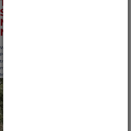
TRANSPORT I
SZKOLENIA Z
MOTOBIRDS. POZNAJ
NAS
Wyprawy motocyklowe, transport i szkolenia z MotoBirds.
Poznaj nas Wyprawy motocyklowe po Polsce i nie tylko,
transport motocykli i innych pojazdów oraz szkolenia
motocyklowe dla każdego. Niezależnie od tego, czy znasz
MotoBirds, czy jesteś tu po raz pierwszy, chcemy...