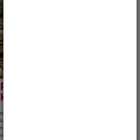
ROZSTRZYGNIĘCIE
KONKURSU !!!
Rozstrzygnięcie konkursu !!! Od grudnia 2020 do połowy
lutego 2021 można było dzielić się z nami na naszym profilu
na Facebooku historią wyprawy motocyklowej, która nie
odbyła się w minionym roku (wszyscy wiemy dlaczego…).