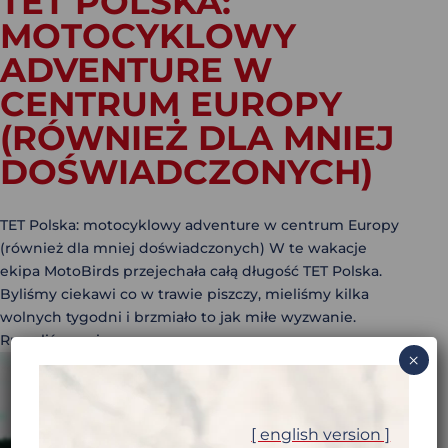
TET POLSKA:
MOTOCYKLOWY
ADVENTURE W
CENTRUM EUROPY
(RÓWNIEŻ DLA MNIEJ
DOŚWIADCZONYCH)
TET Polska: motocyklowy adventure w centrum Europy
(również dla mniej doświadczonych) W te wakacje
ekipa MotoBirds przejechała całą długość TET Polska.
Byliśmy ciekawi co w trawie piszczy, mieliśmy kilka
wolnych tygodni i brzmiało to jak miłe wyzwanie.
Ruszyliśmy więc...
×
[ english version ]