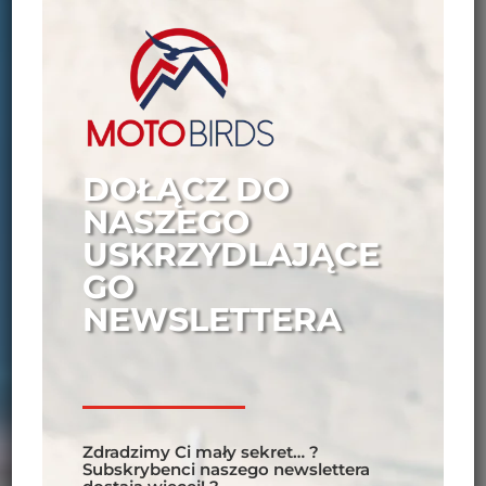
DOŁĄCZ DO
NASZEGO
USKRZYDLAJĄCE
GO
NEWSLETTERA
Zdradzimy Ci mały sekret… ?
Subskrybenci naszego newslettera