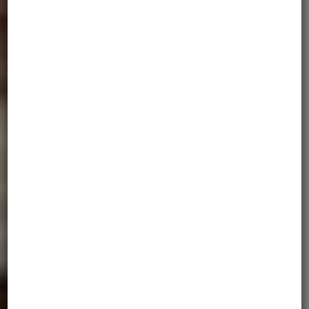
MOTOBIRDS
giving you wings to
ride the world
TOURS