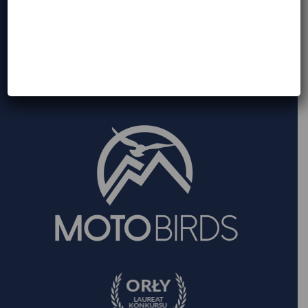
Turystyki i Pośredników Turystycznych
Województwa Mazowieckiego:
Numer 2037
Gwarancja Ubezpieczeniowa Organizatora Turystyki:
Signal Iduna, numer
M 532514