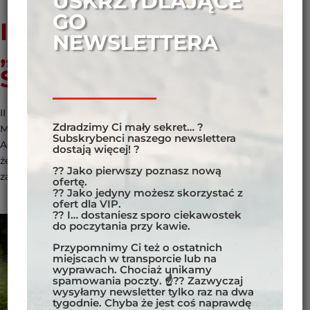
USKRZYDLAJĄCE
GO
II SZKOLENIE I RAJD
NEWSLETTERA
„TYLKO DLA ORLIC” –
STREFA ENDURO
II Szkolenie i Rajd „Tylko dla Orlic” SZKOLENIA
Zdradzimy Ci mały sekret… ?
MOTOCYKLOWE DLA KOBIET Drugie Szkolenie i Rajd
Subskrybenci naszego newslettera
Adventure “Tylko dla Orlic” utwierdziły nas w przekonaniu,
dostają więcej! ?
że tego typu imprezy mają sens i cieszą się dużym
?? Jako pierwszy poznasz nową
zainteresowaniem. Co w nich takiego nadzwyczajnego?...
ofertę.
?? Jako jedyny możesz skorzystać z
ofert dla VIP.
?? I… dostaniesz sporo ciekawostek
do poczytania przy kawie.
Przypomnimy Ci też o ostatnich
miejscach w transporcie lub na
wyprawach. Chociaż unikamy
spamowania poczty. ☝?? Zazwyczaj
wysyłamy newsletter tylko raz na dwa
tygodnie. Chyba że jest coś naprawdę