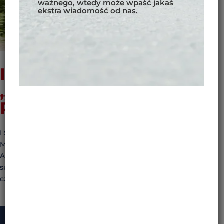
ważnego, wtedy może wpaść jakaś
ekstra wiadomość od nas.
I SZKOLENIE I RAJD
„TYLKO DLA ORLIC” –
PROENDURO
I Szkolenie i Rajd „Tylko dla Orlic” SZKOLENIA
MOTOCYKLOWE DLA KOBIET Pierwsze Szkolenie i Rajd
Adventure „Tylko dla Orlic” zakończły się pełnym
sukcesem! Przez pierwsze dwa dni Orlice szkoliły się pod
czujnym okiem trenerów z ProEnduro.pl, a...