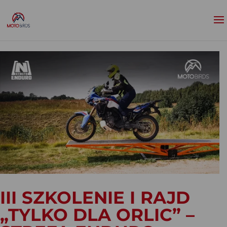
III SZKOLENIE I RAJD
„TYLKO DLA ORLIC” –