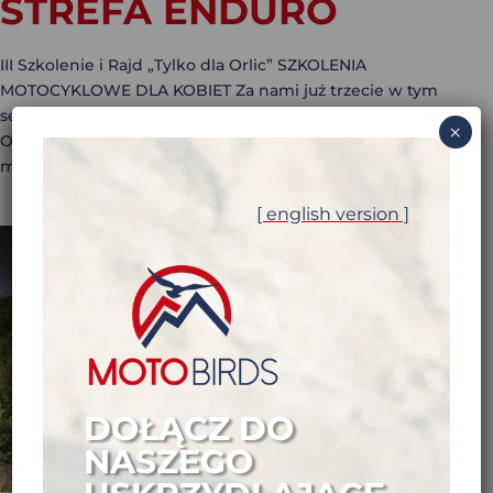
STREFA ENDURO
III Szkolenie i Rajd „Tylko dla Orlic” SZKOLENIA
MOTOCYKLOWE DLA KOBIET Za nami już trzecie w tym
sezonie Szkolenie Enduro w ramach projektu “Tylko dla
×
Orlic”. Dziewczyny po raz kolejny pokazały, że miłość do
motocykli mają we krwi. Nasze założenia to...
[ english version ]
DOŁĄCZ DO
NASZEGO