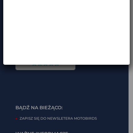
GODZINY OTWARCIA:
pon.-pt. – 8:00-18:00
sb.-nd. – nieczynne
BĄDŹ NA BIEŻĄCO:
ZAPISZ SIĘ DO NEWSLETERA MOTOBIRDS