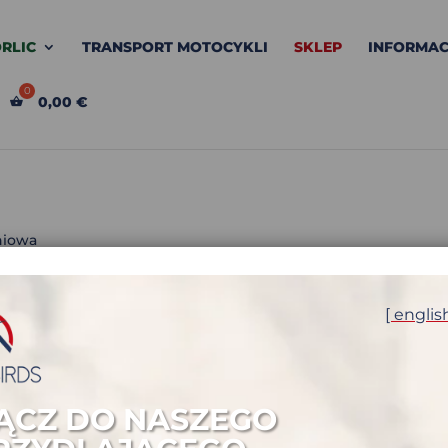
RLIC
TRANSPORT MOTOCYKLI
SKLEP
INFORMAC
0,00
€
niowa
IOWA
[ englis
ĄCZ DO NASZEGO