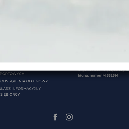
RNETOWEGO
WAŻNE INFORMACJE:
 PŁATNOŚCI
NIP:
5213014862
MENTY DLA
REGON:
368502080
TÓW:
Wpis do Centralnej Ewidencji
Organizatorów Turystyki i
KI UCZESTNICTWA W
Pośredników Turystycznych
ZACH OBOWIĄZUJACE DLA
Województwa Mazowieckieg
WACJI DOKONANYCH OD
Numer 2037
24
Gwarancja Ubezpieczeniowa
KI USŁUG
Organizatora Turystyki:
Signa
SPORTOWYCH
Iduna, numer
M 532514
ODSTĄPIENIA OD UMOWY
LARZ INFORMACYJNY
SIĘBIORCY