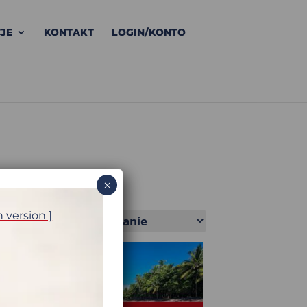
JE
KONTAKT
LOGIN/KONTO
×
h version ]