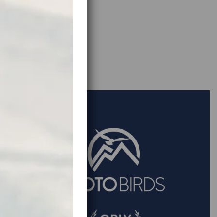
 €
 €
TYLKO