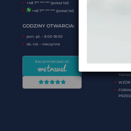
+48 7** *** *** (pokaż tel)
INTE
+48 7** *** *** (pokaż tel)
FORMY
GODZINY OTWARCIA:
DOKU
KLIEN
pon.-pt. – 8:00-18:00
WARUN
sb.-nd. – nieczynne
IMPRE
REZER
1.03.20
WARUN
TRAN
WZÓR 
FORMU
PRZED