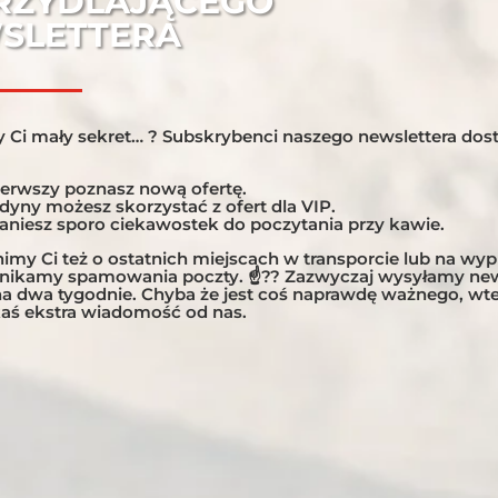
RZYDLAJĄCEGO
SLETTERA
 Ci mały sekret… ? Subskrybenci naszego newslettera dost
RYKA LUX 3 – 14.12.2022
KOSTARYKA 19 – 30.11.2023
ierwszy poznasz nową ofertę.
edyny możesz skorzystać z ofert dla VIP.
Zakres
Zakres
,00
€
–
6 200,00
€
3 150,00
€
–
5 650,00
€
taniesz sporo ciekawostek do poczytania przy kawie.
cen:
cen:
my Ci też o ostatnich miejscach w transporcie lub na wy
od
od
unikamy spamowania poczty. ☝?? Zazwyczaj wysyłamy new
3
3
 na dwa tygodnie. Chyba że jest coś naprawdę ważnego, w
800,00 €
150,00 
aś ekstra wiadomość od nas.
do
do
6
5
200,00 €
650,00 