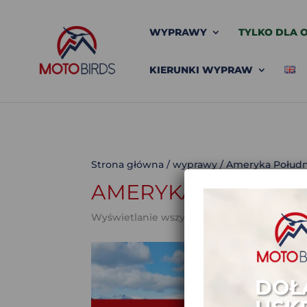
WYPRAWY
TYLKO DLA O
KIERUNKI WYPRAW
Strona główna
/
wyprawy
/ Ameryka Połud
AMERYKA POŁUDN
Wyświetlanie wszystkich wyników: 7
DOŁ