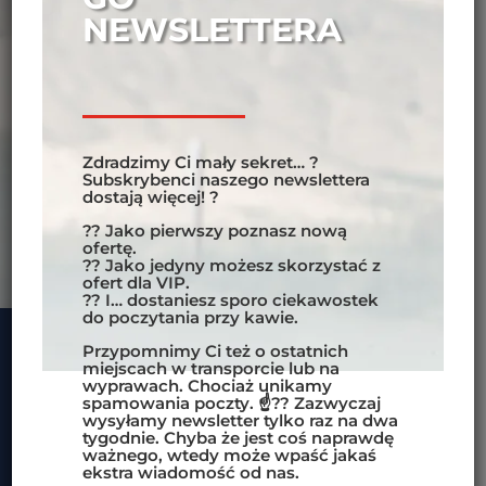
newsletter’s subscribers get more! ?
NEWSLETTERA
?? You will be the first to know the new offer.
?? You will be the only one who can take
advantage of VIP offers.
?? And… you’ll get a lot of interesting facts to
read over coffee.
We will also remind you about the last
Zdradzimy Ci mały sekret… ?
available spots for transports or on tours.
Subskrybenci naszego newslettera
Although
we avoid spamming with emails.
dostają więcej! ?
☝?? We usually only send a newsletter
twice
a month
. Unless there’s something really
?? Jako pierwszy poznasz nową
important, then there might be an extra
ofertę.
message from us.
?? Jako jedyny możesz skorzystać z
ofert dla VIP.
?? I… dostaniesz sporo ciekawostek
do poczytania przy kawie.
Przypomnimy Ci też o ostatnich
miejscach w transporcie lub na
wyprawach. Chociaż unikamy
spamowania poczty. ☝?? Zazwyczaj
wysyłamy newsletter tylko raz na dwa
tygodnie. Chyba że jest coś naprawdę
ważnego, wtedy może wpaść jakaś
ekstra wiadomość od nas.