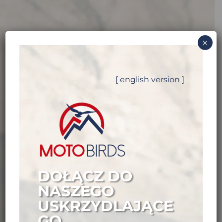
[ wersja polska ]
×
[ english version ]
JOIN OUR SOARING
NEWSLETTER
DOŁĄCZ DO
NASZEGO
USKRZYDLAJĄCE
GO
We’ll tell you a little secret… ? Our