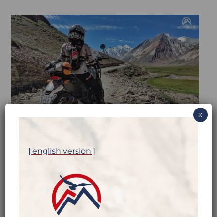
×
[ english version ]
MOTOCYKLEM W
HIMALAJACH MOŻE BYĆ
EMOCJONUJĄCO I
BEZPIECZNIE