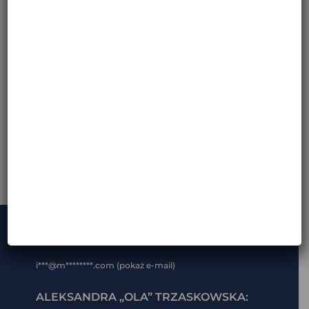
MOTOCYKLOWA WYPRAWA PRZEZ ALTIPLANO –
ARGENTYNA, CHILE, BOLIWIA
29 MARCA, 2026
←
→
poprzedni / previous
następny / next
KONTAKT:
i***@m********.com (pokaż e-mail)
ALEKSANDRA „OLA” TRZASKOWSKA: