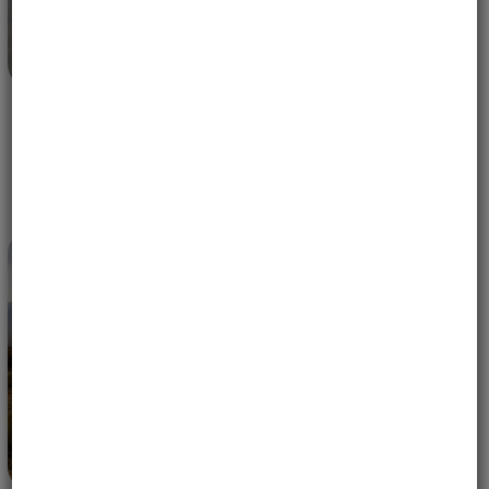
WYPRAWA MOTOCYKLOWA DO KOSTARYKI –
DLACZEGO CIĄGLE TAM WRACAMY? | PURA VIDA
30 KWIETNIA, 2026