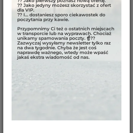
?? Jako pierwszy poznasz nową ofertę.
?? Jako jedyny możesz skorzystać z ofert
dla VIP.
?? I… dostaniesz sporo ciekawostek do
poczytania przy kawie.
Przypomnimy Ci też o ostatnich miejscach
w transporcie lub na wyprawach. Chociaż
unikamy spamowania poczty. ☝??
Zazwyczaj wysyłamy newsletter tylko raz
na dwa tygodnie. Chyba że jest coś
naprawdę ważnego, wtedy może wpaść
jakaś ekstra wiadomość od nas.
Spodnie pasują idealnie do kobiecej sylwetki.
Są
wygodne do noszenia, z lub bez odpinanej warstwy
termicznej. Dobrze się układają na biodrach i są łatwe
do dostosowania do indywidualnej budowy ciała.
Kurtka również jest bardzo wygodna w noszeniu: jest
lekka biorąc pod uwagę charakter produktu i ilość
ochraniaczy, a materiał jest stosunkowo elastyczny.
Tył jest nieco przedłużony, co pomaga pozostać
suchym, nawet jeździmy z plecakiem. Kiedy się
pochylamy, dolna część pleców pozostaje zakryta.