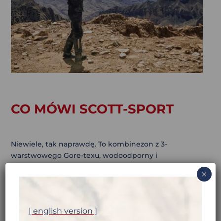
CO MÓWI SCOTT-SPORT
Niewiele, tak naprawdę. To kombinezon z 3-
warstwowego Gore-texu, wodoodporny i
zaprojektowany jako 3 sezonowy. Ale mało
×
znajdziecie szczegółów o tym stroju. Może poza dość
trudną do przyswojenia
specyfikacją techniczną
.
[ english version ]