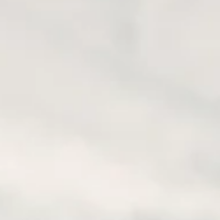
TO ZOBACZYĆ PODCZAS
ANADY!
do Kanady! Zapach żywicy, policja konna i turkusowe jeziora.
 do Kanady? Jeśli tak, musimy zaznaczyć, że to tylko wierzchoł
stwo na świecie...