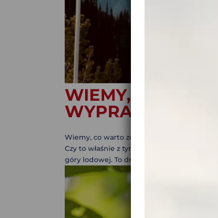
WIEMY, CO WAR
WYPRAWY DO K
Wiemy, co warto zobaczyć podczas wyprawy 
Czy to właśnie z tym kojarzy Ci się wyprawa
góry lodowej. To drugie co do wielkości pań