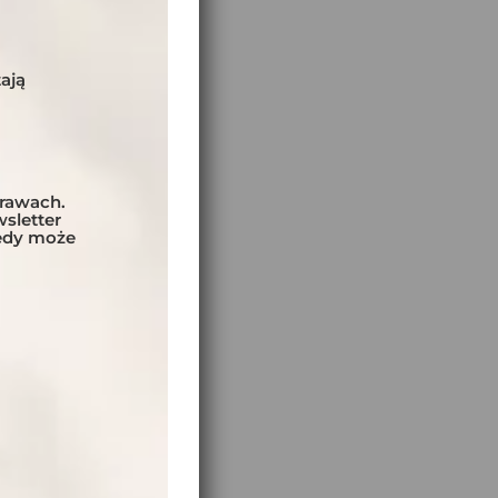
ają
prawach.
sletter
tedy może