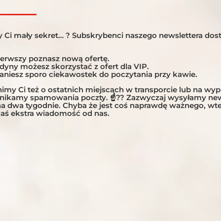
mówią. Na początku to...
 Ci mały sekret… ? Subskrybenci naszego newslettera dost
ierwszy poznasz nową ofertę.
edyny możesz skorzystać z ofert dla VIP.
taniesz sporo ciekawostek do poczytania przy kawie.
my Ci też o ostatnich miejscach w transporcie lub na wy
unikamy spamowania poczty. ☝?? Zazwyczaj wysyłamy new
 na dwa tygodnie. Chyba że jest coś naprawdę ważnego, w
aś ekstra wiadomość od nas.