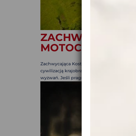
ZACHWYCAJĄCA 
MOTOCYKLA
Zachwycająca Kostaryka z siodełka motocy
cywilizacją krajobrazy, dni w siodle pełn
wyzwań. Jeśli pragniesz niezapomnianej wyp