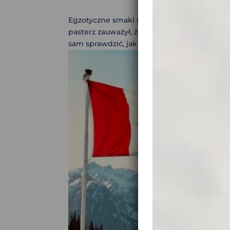
Egzotyczne smaki na wyprawie motocyklowej
pasterz zauważył, że jego kozy są znaczni
sam sprawdzić, jak ta roślina działa. Wypr