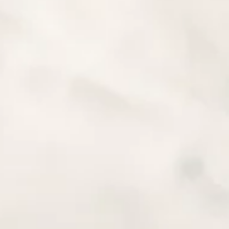
KOSTARYKA Z SIODEŁK
kla Wyobraź sobie emocjonującą podróż przez nieskażone
e przygód za każdym zakrętem, radość z pokonywania nowych
rawy do Ameryki Łacińskiej,...