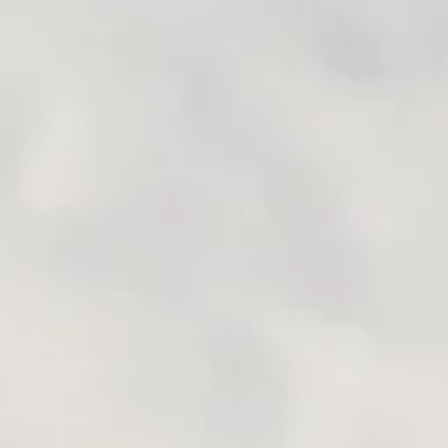
? Daj się miło zaskoczyć Legenda głosi, że pewien etiopski
e bardziej aktywne po zjedzeniu owoców kawy. Postanowił więc
óbował owoce kawy w...