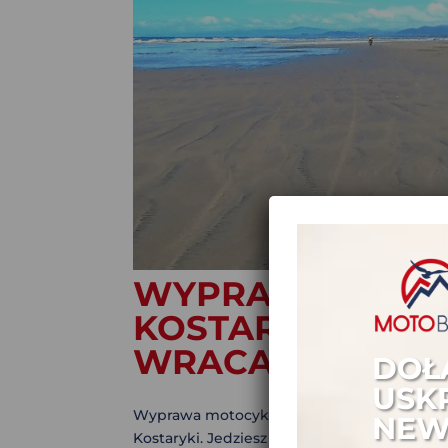
WYPRAWA MOT
KOSTARYKI – DL
WRACAMY? | PUR
DOŁ
USK
Wyprawa motocyklowa do Kostaryki – dlacze
NEW
Kostaryki. Jedziesz tam pierwszy raz jak w 