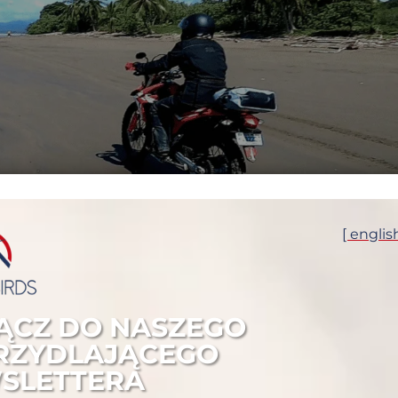
[ englis
OCYKLOWA DO
ACZEGO CIĄGLE TAM
A VIDA
ĄCZ DO NASZEGO
RZYDLAJĄCEGO
go ciągle tam wracamy? | Pura Vida Nie planujesz wracać do
SLETTERA
wiele innych miejsc — z ciekawości, dla sprawdzenia, żeby