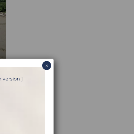
×
h version ]