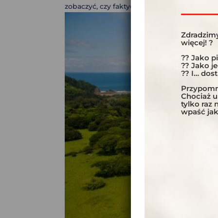
zobaczyć, czy faktycznie jest tak dobra, jak 
Zdradzimy
więcej! ?
?? Jako p
?? Jako j
?? I… dos
Przypomni
Chociaż 
tylko raz
wpaść jak