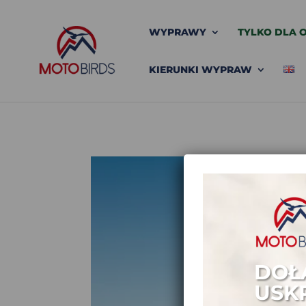
WYPRAWY
TYLKO DLA O
KIERUNKI WYPRAW
DOŁ
USK