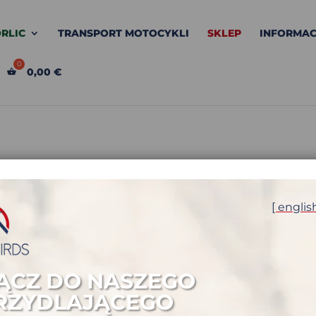
RLIC
TRANSPORT MOTOCYKLI
SKLEP
INFORMAC
0,00
€
[ englis
ĄCZ DO NASZEGO
RZYDLAJĄCEGO