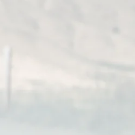
e z...
NA BIEŻĄCO:
DANE FIRMY:
Z SIĘ DO NEWSLETERA
ALEKSANDRA TRZASKOWSKA 
IRDS
DLA ORLIC
ADRES:
 INFORMACJE:
ul. Na Przełaj 12B,
YKA PRYWATNOŚCI
03-092 Warszawa, Polska
AMIN SKLEPU
RNETOWEGO
WAŻNE INFORMACJE:
 PŁATNOŚCI
NIP:
5213014862
MENTY DLA
REGON:
368502080
TÓW:
Wpis do Centralnej Ewidencji
Organizatorów Turystyki i