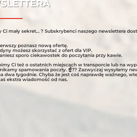
SLETTERA
 Ci mały sekret… ? Subskrybenci naszego newslettera dost
ierwszy poznasz nową ofertę.
edyny możesz skorzystać z ofert dla VIP.
taniesz sporo ciekawostek do poczytania przy kawie.
my Ci też o ostatnich miejscach w transporcie lub na wy
unikamy spamowania poczty. ☝?? Zazwyczaj wysyłamy new
 na dwa tygodnie. Chyba że jest coś naprawdę ważnego, w
aś ekstra wiadomość od nas.
SY MOTOCYKLOWE CHILE
OC
 – Północ Oto kolejna odsłona najlepszych tras motocyklowyc
łynnej Ruta 7 – Carretera Austral, dziś zabierzemy Cię w