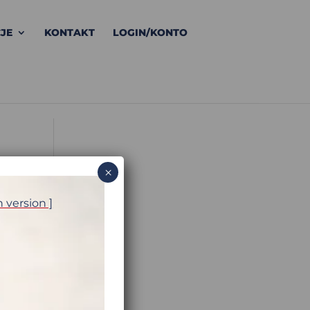
JE
KONTAKT
LOGIN/KONTO
×
h version ]