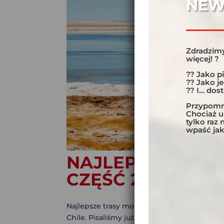
NEW
Zdradzimy
więcej! ?
?? Jako p
?? Jako j
?? I… dos
Przypomni
Chociaż 
tylko raz
wpaść jak
NAJLEPSZE TRA
CZĘŚĆ 2 – PÓŁN
Najlepsze trasy motocyklowe Chile, część 2
Chile. Pisaliśmy już o zielonym Południu i S