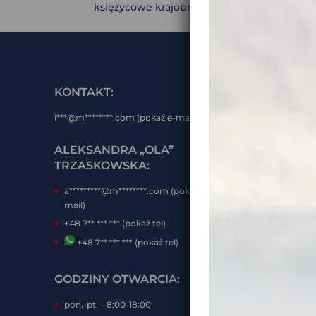
księżycowe krajobrazy północy Chile. Niektór
KONTAKT:
BĄDŹ 
i***@m********.com (pokaż e-mail)
ZAPIS
MOTOB
ALEKSANDRA „OLA”
TRZASKOWSKA:
WAŻNE
a*********@m********.com (pokaż e-
POLIT
mail)
REGUL
+48 7** *** *** (pokaż tel)
INTE
+48 7** *** *** (pokaż tel)
FORMY
GODZINY OTWARCIA:
DOKU
KLIEN
pon.-pt. – 8:00-18:00