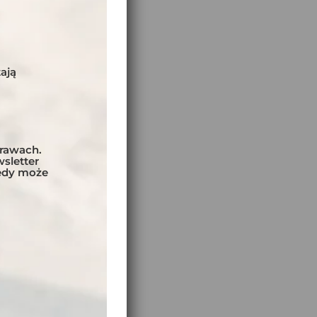
ają
prawach.
sletter
tedy może
,
h w