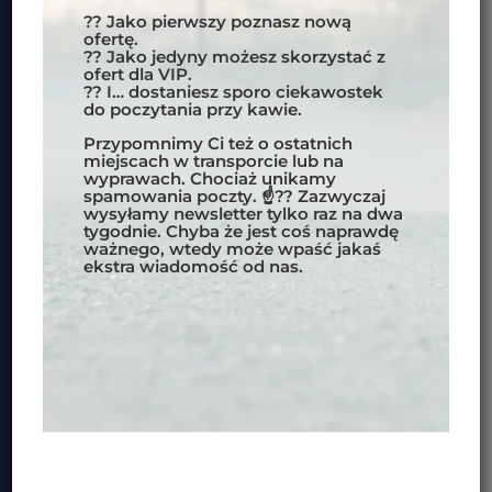
ZAPISZ SIĘ DO NEWSLETERA MOTOBIRDS
?? Jako pierwszy poznasz nową
ofertę.
?? Jako jedyny możesz skorzystać z
WAŻNE INFORMACJE:
ofert dla VIP.
?? I… dostaniesz sporo ciekawostek
POLITYKA PRYWATNOŚCI
do poczytania przy kawie.
REGULAMIN SKLEPU INTERNETOWEGO
Przypomnimy Ci też o ostatnich
FORMY PŁATNOŚCI
miejscach w transporcie lub na
wyprawach. Chociaż unikamy
spamowania poczty. ☝?? Zazwyczaj
wysyłamy newsletter tylko raz na dwa
DOKUMENTY DLA KLIENTÓW:
tygodnie. Chyba że jest coś naprawdę
ważnego, wtedy może wpaść jakaś
WARUNKI UCZESTNICTWA W IMPREZACH
ekstra wiadomość od nas.
OBOWIĄZUJACE DLA REZERWACJI
DOKONANYCH OD 1.03.2024
WARUNKI USŁUG TRANSPORTOWYCH
WZÓR ODSTĄPIENIA OD UMOWY
FORMULARZ INFORMACYJNY PRZEDSIĘBIORCY