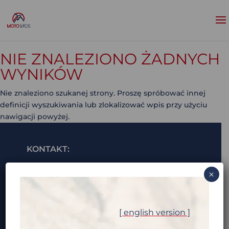
NIE ZNALEZIONO ŻADNYCH
WYNIKÓW
Nie znaleziono szukanej strony. Proszę spróbować innej
definicji wyszukiwania lub zlokalizować wpis przy użyciu
nawigacji powyżej.
KONTAKT:
i***@m********.com (pokaż e-mail)
×
ALEKSANDRA „OLA” TRZASKOWSKA:
a*********@m********.com (pokaż e-mail)
[ english version ]
+48 7** *** *** (pokaż tel)