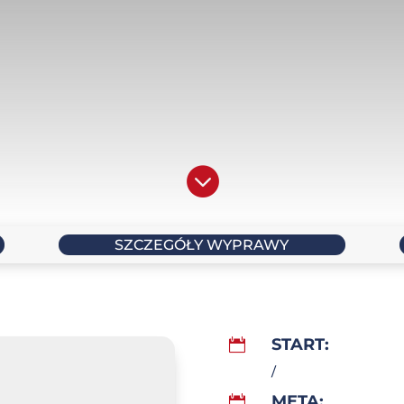

[ englis
SZCZEGÓŁY WYPRAWY
ĄCZ DO NASZEGO
START:

RZYDLAJĄCEGO
/
SLETTERA
META:
