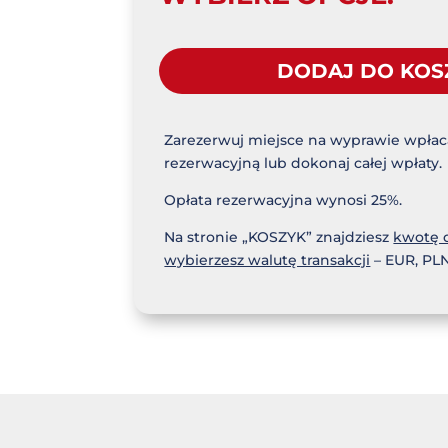
DODAJ DO KOS
Zdradzimy
więcej! ?
?? Jako p
?? Jako j
Zarezerwuj miejsce na wyprawie wpłaca
?? I… dos
rezerwacyjną lub dokonaj całej wpłaty.
Przypomni
Chociaż 
Opłata rezerwacyjna wynosi 25%.
tylko raz
wpaść jak
Na stronie „KOSZYK” znajdziesz
kwotę d
wybierzesz walutę transakcji
– EUR, PLN