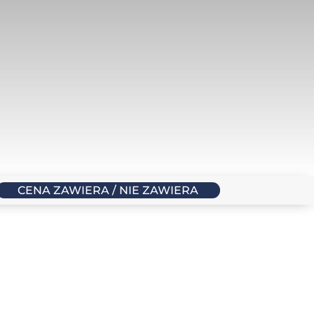
×
h version ]
CENA ZAWIERA / NIE ZAWIERA