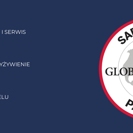
I SERWIS
YŻYWIENIE
ELU