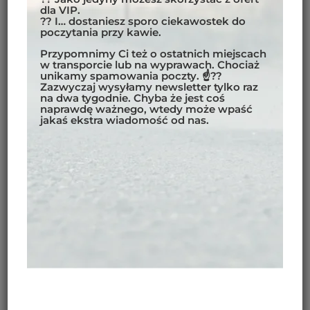
dla VIP.
nie warto wyruszać w trasę.
?? I… dostaniesz sporo ciekawostek do
poczytania przy kawie.
PRZENOŚNA BOCZNA STOPKA
MOTOCYKLOWA — MOTOBIRDS
Przypomnimy Ci też o ostatnich miejscach
w transporcie lub na wyprawach. Chociaż
Nóżko-podpórka marki Motobirds ma
regulowaną
unikamy spamowania poczty. ☝??
Zazwyczaj wysyłamy newsletter tylko raz
długość
. Bez najmniejszego problemu dopasujesz ją
na dwa tygodnie. Chyba że jest coś
do swojego motocykla, niezależnie od jego wagi czy
naprawdę ważnego, wtedy może wpaść
jakaś ekstra wiadomość od nas.
rozmiaru.
Stopka waży zaledwie 400 g.
Zapakujesz ją
do torby czy plecaka i praktycznie nie odczuwając
żadnej różnicy w wadze bagażu. Mimo swojej lekkości
podpórka jest solidna i (śmiało możemy stwierdzić)
niezniszczalna.
60,00
€
Brak w magazynie