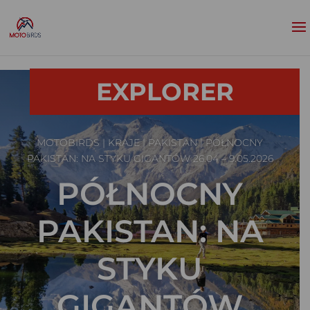
EXPLORER
MOTOBIRDS
|
KRAJE
|
PAKISTAN
| PÓŁNOCNY
PAKISTAN: NA STYKU GIGANTÓW 26.04 – 9.05.2026
PÓŁNOCNY
PAKISTAN: NA
STYKU
GIGANTÓW