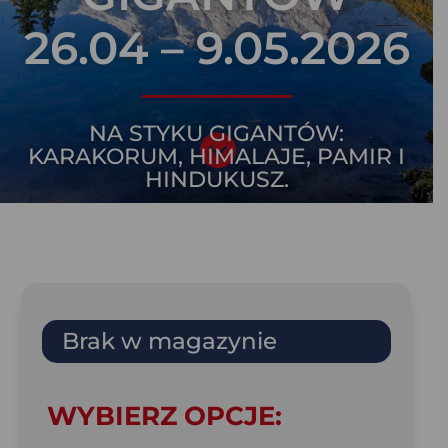
26.04 – 9.05.2026
NA STYKU GIGANTÓW:

KARAKORUM, HIMALAJE, PAMIR I
HINDUKUSZ.
Brak w magazynie
WYBIERZ OPCJE: