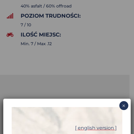
40% asfalt / 60% offroad
POZIOM TRUDNOŚCI:

7 / 10
ILOŚĆ MIEJSC:

Min. 7 / Max .12
PÓŁNOCNY
×
PAKISTAN: NA
[ english version ]