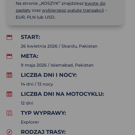
Na stronie „KOSZYK” znajdziesz
kwotę do
zapłaty
oraz
wybierzesz walutę transakcji
–
EUR, PLN lub USD.
START:

26 kwietnia 2026 / Skardu, Pakistan
META:

9 maja 2026 / Islamabad, Pakistan
LICZBA DNI I NOCY:

14 dni / 13 nocy
LICZBA DNI NA MOTOCYKLU:

12 dni
TYP WYPRAWY:

Explorer
RODZAJ TRASY:
