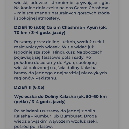
wioski, lodowce i strumienie spływające z gór.
Na koniec dnia czeka na nas Garam Chashma
– miejsce znane z naturalnych gorących źródeł
i spokojnej atmosfery.
DZIEŃ 10 (5.05)
Garam Chashma → Ayun (
ok.
70 km / 3–4 godz. jazdy)
Ruszamy przez dolinę Lutkoh, wzdłuż rzek i
malowniczych wiosek. W tle widać już
łagodniejsze stoki Hindukusz. Na zboczach
pojawiają się tarasowe pola i sady. Po
południu docieramy do Ayun, spokojnej
wioski położonej u ujścia doliny Kalasha –
bramy do jednego z najbardziej niezwykłych
regionów Pakistanu.
DZIEŃ 11 (6.05)
Wycieczka do Doliny Kalasha (
ok. 50–60 km
(pętla) / 3–4 godz. jazdy)
Po śniadaniu ruszamy do jednej z dolin
Kalasha – Rumbur lub Bumburet. Droga
wiedzie wąskim wąwozem wzdłuż rzeki,
pośród pól i lasów.