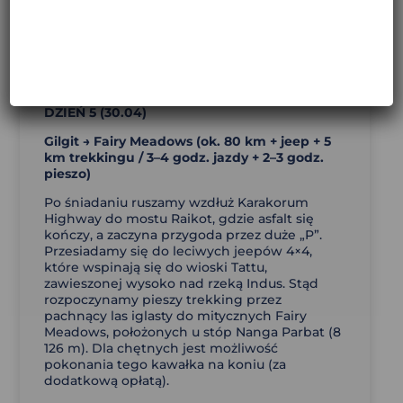
wioski Hunzy to jedno z najbardziej
klimatycznych miejsc na trasie.
Dzień kończymy w Gilgit, dawnej stolicy
szlaków handlowych łączących Azję Centralną
z subkontynentem.
DZIEŃ 5 (30.04)
Gilgit → Fairy Meadows (
ok. 80 km + jeep + 5
km trekkingu / 3–4 godz. jazdy + 2–3 godz.
pieszo)
Po śniadaniu ruszamy wzdłuż Karakorum
Highway do mostu Raikot, gdzie asfalt się
kończy, a zaczyna przygoda przez duże „P”.
Przesiadamy się do leciwych jeepów 4×4,
które wspinają się do wioski Tattu,
zawieszonej wysoko nad rzeką Indus. Stąd
rozpoczynamy pieszy trekking przez
pachnący las iglasty do mitycznych Fairy
Meadows, położonych u stóp Nanga Parbat (8
126 m). Dla chętnych jest możliwość
pokonania tego kawałka na koniu (za
dodatkową opłatą).