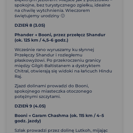
spokojne, bez turystycznego zgiełku, idealne
na chwilę wytchnienia. Wieczorem
świętujemy urodziny 🙂
DZIEŃ 8 (3.05)
Phander → Booni, przez przełęcz Shandur
(
ok. 125 km / 4,5–6 godz.)
Wcześnie rano wyruszamy ku słynnej
Przełęczy Shandur i rozległemu
płaskowyżowi. Po przekroczeniu granicy
między Gilgit-Baltistanem a dystryktem
Chitral, otwierają się widoki na łańcuch Hindu
Raj.
Zjazd dolinami prowadzi do Booni,
spokojnego miasteczka otoczonego
potężnymi szczytami.
DZIEŃ 9 (4.05)
Booni → Garam Chashma (
ok. 115 km / 4–5
godz. jazdy)
Szlak prowadzi przez dolinę Lutkoh, mijając