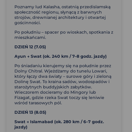
Poznamy lud Kalasha, ostatnią przedislamską
społeczność regionu, słynącą z barwnych
strojów, drewnianej architektury i otwartej
gościnności.
Po południu – spacer po wioskach, spotkania z
mieszkańcami.
DZIEŃ 12 (7.05)
Ayun → Swat (
ok. 240 km / 7–8 godz. jazdy)
Po śniadaniu kierujemy się na południe przez
Dolny Chitral. Wjeżdżamy do tunelu Lowari,
który łączy dwa światy – surowe góry i zieloną
Dolinę Swat. To kraina sadów, wodospadów i
starożytnych buddyjskich zabytków.
Wieczorem docieramy do Mingory lub
Fizagat, gdzie rzeka Swat toczy się leniwie
wśród tarasowych pól.
DZIEŃ 13 (8.05)
Swat → Islamabad (
ok. 280 km / 6–7 godz.
jazdy)