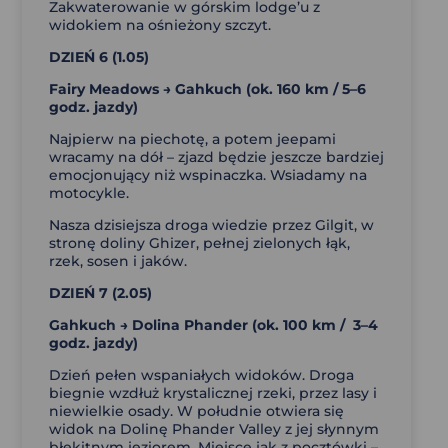
Zakwaterowanie w górskim lodge’u z
widokiem na ośnieżony szczyt.
DZIEŃ 6 (1.05)
Fairy Meadows → Gahkuch (
ok. 160 km / 5–6
godz. jazdy)
Najpierw na piechotę, a potem jeepami
wracamy na dół – zjazd będzie jeszcze bardziej
emocjonujący niż wspinaczka. Wsiadamy na
motocykle.
Nasza dzisiejsza droga wiedzie przez Gilgit, w
stronę doliny Ghizer, pełnej zielonych łąk,
rzek, sosen i jaków.
DZIEŃ 7 (2.05)
Gahkuch → Dolina Phander (
ok. 100 km / 3–4
godz. jazdy)
Dzień pełen wspaniałych widoków. Droga
biegnie wzdłuż krystalicznej rzeki, przez lasy i
niewielkie osady. W południe otwiera się
widok na Dolinę Phander Valley z jej słynnym
błękitnym jeziorem. Miejsce jak z pocztówki –