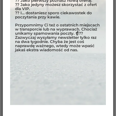
?? Jako pierwszy poznasz nową ofertę.
Cena dla kierowcy motocykla Zongshen RX3 Cyclone
?? Jako jedyny możesz skorzystać z ofert
(250 cc):
3650 EUR
dla VIP.
?? I… dostaniesz sporo ciekawostek do
UCZESTNIK W SAMOCHODZIE
poczytania przy kawie.
Przypomnimy Ci też o ostatnich miejscach
Dla osób biorących udział w wycieczce w
w transporcie lub na wyprawach. Chociaż
samochodzie, cena zawiera miejsce w samochodzie
unikamy spamowania poczty. ☝??
Zazwyczaj wysyłamy newsletter tylko raz
4×4
(Toyota Land Cruiser lub analogiczny)
.
na dwa tygodnie. Chyba że jest coś
naprawdę ważnego, wtedy może wpaść
Cena dla uczestnika podróżującego samochodem
jakaś ekstra wiadomość od nas.
przy 2 uczestnikach w samochodzie:
3450 EUR *
*
Ostateczna cena dla uczestnika podróżującego
samochodem uzależniona jest od liczby osób
zapisanych do udziału w wyprawie.
Ostateczna kwota zostanie pomniejszona i
potwierdzona przed wyjazdem — przy dopłacie
końcowej w przypadku zapisania się więcej niż 3
uczestników podróżujących samochodem.
Wszystkie pojazdy posiadają ubezpieczenie OC.