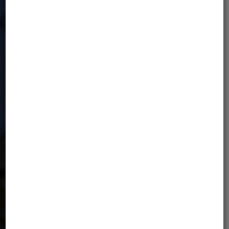
CENA NIE ZAWIERA:
Biletów lotniczych (bilety należy kupować dopiero
po potwierdzeniu przez organizatora minimalnej
liczby uczestników)
Wizy turystycznej: €12 dla obywateli UE, do
uzyskania online
Paliwa do motocykli
Wszelkich kosztów medycznych niewliczonych w
standardowe ubezpieczenie MotoBirds
Dodatkowego, rekomendowanego ubezpieczenia
Global Rescue