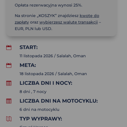
Opłata rezerwacyjna wynosi 25%.
Na stronie „KOSZYK” znajdziesz
kwotę do
zapłaty
oraz
wybierzesz walutę transakcji
–
EUR, PLN lub USD.
START:

11 listopada 2026 / Salalah, Oman
META:

18 listopada 2026 / Salalah, Oman
LICZBA DNI I NOCY:

8 dni , 7 nocy
LICZBA DNI NA MOTOCYKLU:

6 dni na motocyklu
TYP WYPRAWY:
