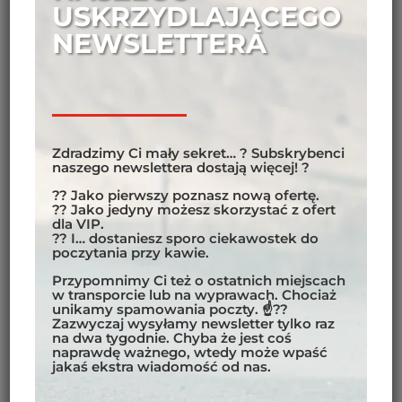
PAMIĄTKI?
USKRZYDLAJĄCEGO
Unikatowa koszulka techniczna Motobirds „Gruzja” to
NEWSLETTERA
idealny prezent dla każdego miłośnika
motocyklowych podróży! Wykonane z jakościowego,
wytrzymałego i oddychającego materiału koszulki
sprawdzą się zarówno podczas motocyklowej
podróży jak i do codziennego życia.
Zdradzimy Ci mały sekret… ? Subskrybenci
naszego newslettera dostają więcej! ?
Bluzy i koszulki wysyłamy 2 razy w miesiącu
?? Jako pierwszy poznasz nową ofertę.
?? Jako jedyny możesz skorzystać z ofert
zgodnie z liczbą zamówień, może się zdarzyć że
dla VIP.
będziesz musiał poczekać chwile na swoje
?? I… dostaniesz sporo ciekawostek do
poczytania przy kawie.
zamówienie. Jeżeli bardzo zależny ci na czasie
skontaktuj się z nami telefonicznie.
Przypomnimy Ci też o ostatnich miejscach
w transporcie lub na wyprawach. Chociaż
unikamy spamowania poczty. ☝??
Zazwyczaj wysyłamy newsletter tylko raz
40,00
€
na dwa tygodnie. Chyba że jest coś
naprawdę ważnego, wtedy może wpaść
jakaś ekstra wiadomość od nas.