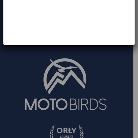
Wpis do Centralnej Ewidencji Organizatorów
Turystyki i Pośredników Turystycznych
Województwa Mazowieckiego:
Numer 2037
Gwarancja Ubezpieczeniowa Organizatora Turystyki:
Signal Iduna, numer
M 532514