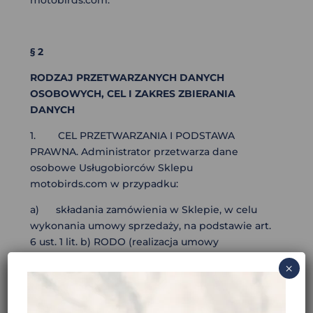
motobirds.com.
§ 2
RODZAJ PRZETWARZANYCH DANYCH
OSOBOWYCH, CEL I ZAKRES ZBIERANIA
DANYCH
1. CEL PRZETWARZANIA I PODSTAWA
PRAWNA. Administrator przetwarza dane
osobowe Usługobiorców Sklepu
motobirds.com w przypadku:
a) składania zamówienia w Sklepie, w celu
wykonania umowy sprzedaży, na podstawie art.
6 ust. 1 lit. b) RODO (realizacja umowy
sprzedaży),
×
b) rejestracji Konta w Sklepie, w celu
utworzenia indywidualnego konta i zarządzania