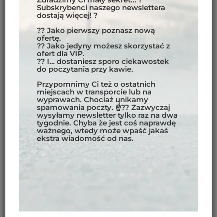
Subskrybenci naszego newslettera
· Numer telefonu,
dostają więcej! ?
b) Konta Usługobiorca podaje
?? Jako pierwszy poznasz nową
ofertę.
· Imię i nazwisko,
?? Jako jedyny możesz skorzystać z
ofert dla VIP.
?? I… dostaniesz sporo ciekawostek
· Adres
do poczytania przy kawie.
· Login
Przypomnimy Ci też o ostatnich
miejscach w transporcie lub na
· adres e-mail.
wyprawach. Chociaż unikamy
spamowania poczty. ☝?? Zazwyczaj
wysyłamy newsletter tylko raz na dwa
3. OKRES ARCHIWIZACJI DANYCH
tygodnie. Chyba że jest coś naprawdę
OSOBOWYCH. Dane osobowe Usługobiorców
ważnego, wtedy może wpaść jakaś
ekstra wiadomość od nas.
przechowywane są przez Administratora:
a) w przypadku, gdy podstawą
przetwarzania danych jest wykonanie umowy,
tak długo, jak jest to niezbędne do wykonania
umowy, a po tym czasie przez okres
odpowiadający okresowi przedawnienia
roszczeń. Jeżeli przepis szczególny nie stanowi