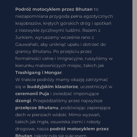
Podróż motocyklem przez Bhutan
to
niezapomniana przygoda pełna egzotycznych
krajobrazów, krętych górskich dróg i spotkań
z niezwykle życzliwymi ludźmi. Razem z
Jurkiem, wyruszamy wcześnie rano z
Gauwahati, aby uniknąć upału i dotrzeć do
granicy Bhutanu. Po przejściu przez
formalności celne i imigracyjne, ruszyliśmy w
kierunku malowniczych miejsc, takich jak
Trashigang i Mongar
.
W trakcie podróży mamy okazję zatrzymać
się w
buddyjskim klasztorze
, uczestniczyć w
ceremonii Puja
i zwiedzać imponujące
dzongi
. Przejeżdżaliśmy przez najwyższe
przełęcze Bhutanu
, podziwiając zapierające
dech w piersiach widoki. Mimo wyzwań,
takich jak mgła, osuwiska ziemi i roboty
drogowe, nasza
podróż motocyklem przez
Bhutan
zakończyła się sukcesem.