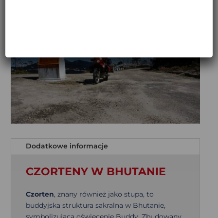
Dodatkowe informacje
CZORTENY W BHUTANIE
Czorten
, znany również jako stupa, to
buddyjska struktura sakralna w Bhutanie,
symbolizująca oświecenie Buddy. Zbudowany