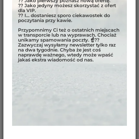
?? Jako pierwszy poznasz nową ofertę.
pozwolenia. Dzięki panu Kinley Tshering, który
?? Jako jedyny możesz skorzystać z ofert
dla VIP.
prowadzi firmę turystyczną organizującą wtedy m.in.
?? I… dostaniesz sporo ciekawostek do
wycieczki po Bhutanie na KTMach, wszystko jest w
poczytania przy kawie.
porządku.Pan Kinley sam jest motocyklistą, więc
Przypomnimy Ci też o ostatnich miejscach
doskonale rozumie nasze potrzeby oraz punkt widzenia.
w transporcie lub na wyprawach. Chociaż
unikamy spamowania poczty. ☝??
Urzędniczki nie mogą uwierzyć, że jedziemy sami, na
Zazwyczaj wysyłamy newsletter tylko raz
motocyklach, w dodatku od wschodu. Teoretycznie
na dwa tygodnie. Chyba że jest coś
naprawdę ważnego, wtedy może wpaść
turyści mogą wjeżdżać do Bhutanu od zachodu, a
jakaś ekstra wiadomość od nas.
wschodnią granicę mogą pokonywać, tylko wyjeżdżając
z kraju. Mówimy, że spotkamy przewodnika w
następnym dużym mieście. Panie dzwonią do swojego
przełożonego. Po sprawdzeniu dokumentów dostajemy
bhutańskie wizy i słyszymy „Welcome to Bhutan”.
Dodatkowe informacje
PRZEJAZDY PRZEZ BHUTAN
NA MOTOCYKLU