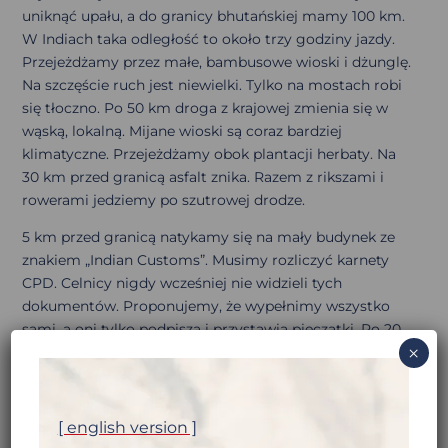
uniknąć upału, a do granicy bhutańskiej mamy 100 km.
W Indiach taka odległość to około trzy godziny jazdy.
Przejeżdżamy przez małe, bambusowe wioski i dżunglę.
Na szczęście ruch jest niewielki. Tylko na mostach robi
się tłoczno. Po 50 km droga z krajowej zmienia się w
wąską, lokalną. Mijane wioski są coraz bardziej
klimatyczne. Przejeżdżamy obok plantacji herbaty. Na
30 km przed granicą asfalt znika. Razem z rikszami i
rowerami jedziemy po szutrowej drodze.
5 km przed granicą natykamy się na mały budynek ze
znakiem „Indian Customs”. Musimy rozliczyć karnety
CPD. Celnicy nigdy wcześniej nie widzieli tych
dokumentów. Proponujemy, że wypełnimy wszystko
sami, a oni tylko podpiszą i przystawią pieczątki. Po 20
×
minutach wszystko jest załatwione. Ruszamy w
poszukiwaniu „Indian Immigration”. Niestety, po drodze
nie ma żadnego urzędu imigracyjnego. Bhutańczycy
mówią nam, że musimy wrócić 7 km do mostu, gdzie
[ english version ]
jest mała budka. Wracamy z uśmiechem obok