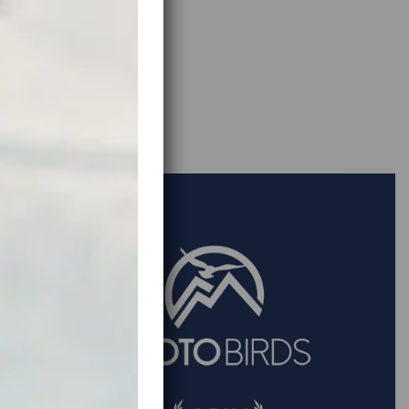
yć
TYLKO