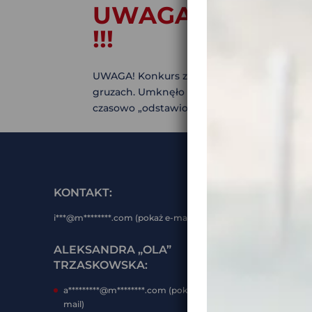
UWAGA! KONKUR
!!!
UWAGA! Konkurs z Super Nagrodami !!! W 2
gruzach. Umknęło nam wiele wypraw motocyk
czasowo „odstawiona na półkę”. Pewnie nie 
KONTAKT:
BĄDŹ 
i***@m********.com (pokaż e-mail)
ZAPIS
MOTOB
ALEKSANDRA „OLA”
TRZASKOWSKA:
WAŻNE
a*********@m********.com (pokaż e-
POLIT
mail)
REGUL