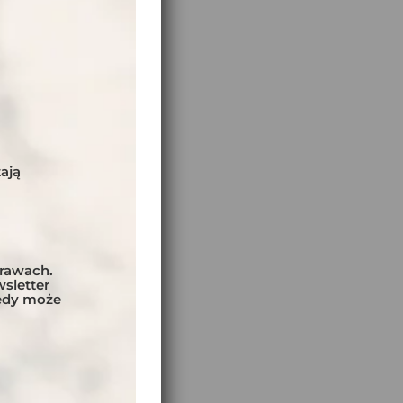
ają
prawach.
sletter
tedy może