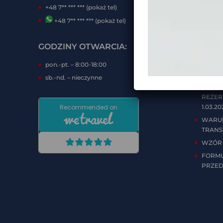
+48 7** *** *** (pokaż tel)
INTE
+48 7** *** *** (pokaż tel)
FORMY
GODZINY OTWARCIA:
DOKU
KLIEN
pon.-pt. – 8:00-18:00
WARUN
sb.-nd. – nieczynne
IMPRE
REZER
1.03.20
WARUN
TRAN
WZÓR 
FORMU
PRZED