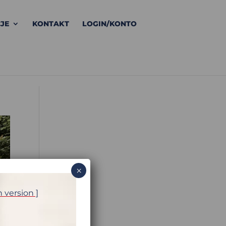
JE
KONTAKT
LOGIN/KONTO
×
h version ]