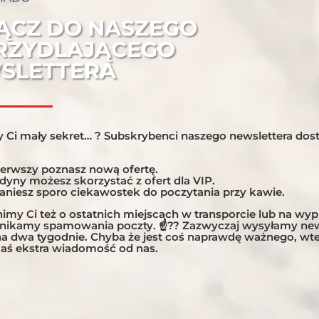
ĄCZ DO NASZEGO
RZYDLAJĄCEGO
SLETTERA
 Ci mały sekret… ? Subskrybenci naszego newslettera dost
ierwszy poznasz nową ofertę.
edyny możesz skorzystać z ofert dla VIP.
taniesz sporo ciekawostek do poczytania przy kawie.
E KONKURSU !!!
my Ci też o ostatnich miejscach w transporcie lub na wy
unikamy spamowania poczty. ☝?? Zazwyczaj wysyłamy new
 na dwa tygodnie. Chyba że jest coś naprawdę ważnego, w
20 do połowy lutego 2021 można było dzielić się z nami na
aś ekstra wiadomość od nas.
awy motocyklowej, która nie odbyła się w minionym roku
ania i ilość...