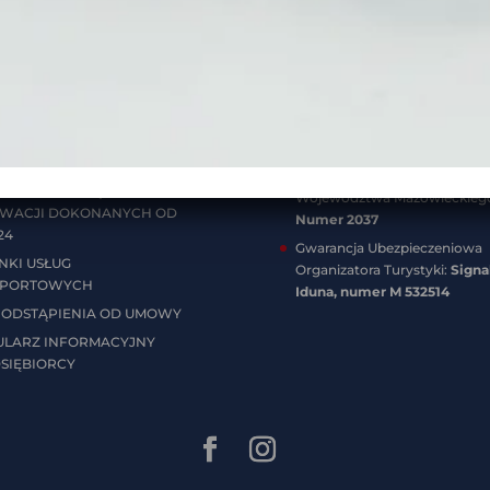
RNETOWEGO
WAŻNE INFORMACJE:
 PŁATNOŚCI
NIP:
5213014862
MENTY DLA
REGON:
368502080
TÓW:
Wpis do Centralnej Ewidencji
Organizatorów Turystyki i
KI UCZESTNICTWA W
Pośredników Turystycznych
ZACH OBOWIĄZUJACE DLA
Województwa Mazowieckieg
WACJI DOKONANYCH OD
Numer 2037
24
Gwarancja Ubezpieczeniowa
KI USŁUG
Organizatora Turystyki:
Signa
SPORTOWYCH
Iduna, numer
M 532514
ODSTĄPIENIA OD UMOWY
LARZ INFORMACYJNY
SIĘBIORCY