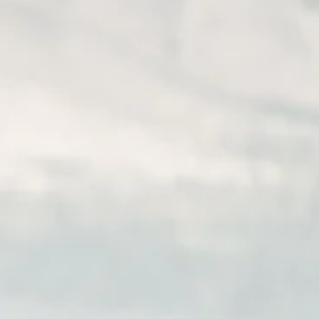
S Z SUPER NAGRODAMI
020 roku większość naszych podróżniczych planów legła w
lowych, spotkań, eksploracji, a realizacja marzeń musiała b
jesteśmy...
NA BIEŻĄCO:
DANE FIRMY:
Z SIĘ DO NEWSLETERA
ALEKSANDRA TRZASKOWSKA 
IRDS
DLA ORLIC
ADRES:
 INFORMACJE:
ul. Na Przełaj 12B,
YKA PRYWATNOŚCI
03-092 Warszawa, Polska
AMIN SKLEPU