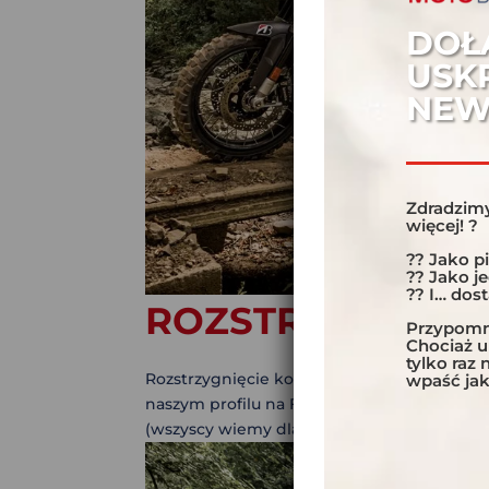
DOŁ
USK
NEW
Zdradzimy
więcej! ?
?? Jako p
?? Jako j
?? I… dos
ROZSTRZYGNIĘCI
Przypomni
Chociaż 
tylko raz
Rozstrzygnięcie konkursu !!! Od grudnia 20
wpaść jak
naszym profilu na Facebooku historią wypr
(wszyscy wiemy dlaczego…). Skala zainteresow