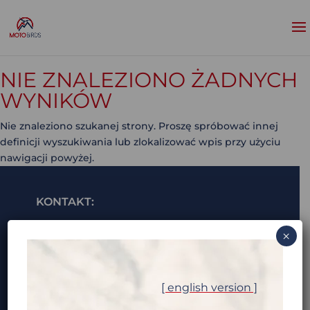
NIE ZNALEZIONO ŻADNYCH
WYNIKÓW
Nie znaleziono szukanej strony. Proszę spróbować innej
definicji wyszukiwania lub zlokalizować wpis przy użyciu
nawigacji powyżej.
KONTAKT:
i***@m********.com (pokaż e-mail)
×
ALEKSANDRA „OLA” TRZASKOWSKA:
a*********@m********.com (pokaż e-mail)
[ english version ]
+48 7** *** *** (pokaż tel)