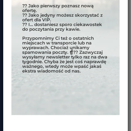
ZAPISZ SIĘ DO NEWSLETERA MOTOBIRDS
?? Jako pierwszy poznasz nową
ofertę.
?? Jako jedyny możesz skorzystać z
WAŻNE INFORMACJE:
ofert dla VIP.
?? I… dostaniesz sporo ciekawostek
POLITYKA PRYWATNOŚCI
do poczytania przy kawie.
REGULAMIN SKLEPU INTERNETOWEGO
Przypomnimy Ci też o ostatnich
FORMY PŁATNOŚCI
miejscach w transporcie lub na
wyprawach. Chociaż unikamy
spamowania poczty. ☝?? Zazwyczaj
wysyłamy newsletter tylko raz na dwa
DOKUMENTY DLA KLIENTÓW:
tygodnie. Chyba że jest coś naprawdę
ważnego, wtedy może wpaść jakaś
WARUNKI UCZESTNICTWA W IMPREZACH
ekstra wiadomość od nas.
OBOWIĄZUJACE DLA REZERWACJI
DOKONANYCH OD 1.03.2024
WARUNKI USŁUG TRANSPORTOWYCH
WZÓR ODSTĄPIENIA OD UMOWY
FORMULARZ INFORMACYJNY PRZEDSIĘBIORCY