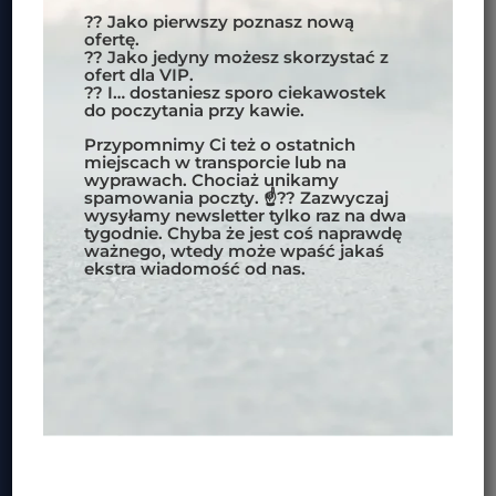
ZAPISZ SIĘ DO NEWSLETERA MOTOBIRDS
?? Jako pierwszy poznasz nową
ofertę.
?? Jako jedyny możesz skorzystać z
WAŻNE INFORMACJE:
ofert dla VIP.
?? I… dostaniesz sporo ciekawostek
POLITYKA PRYWATNOŚCI
do poczytania przy kawie.
REGULAMIN SKLEPU INTERNETOWEGO
Przypomnimy Ci też o ostatnich
FORMY PŁATNOŚCI
miejscach w transporcie lub na
wyprawach. Chociaż unikamy
spamowania poczty. ☝?? Zazwyczaj
wysyłamy newsletter tylko raz na dwa
DOKUMENTY DLA KLIENTÓW:
tygodnie. Chyba że jest coś naprawdę
ważnego, wtedy może wpaść jakaś
WARUNKI UCZESTNICTWA W IMPREZACH
ekstra wiadomość od nas.
OBOWIĄZUJACE DLA REZERWACJI
DOKONANYCH OD 1.03.2024
WARUNKI USŁUG TRANSPORTOWYCH
WZÓR ODSTĄPIENIA OD UMOWY
FORMULARZ INFORMACYJNY PRZEDSIĘBIORCY