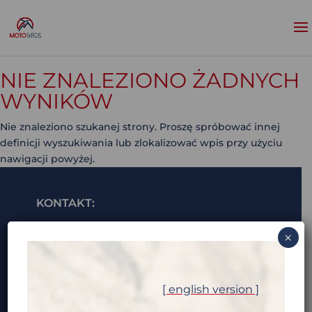
NIE ZNALEZIONO ŻADNYCH
WYNIKÓW
Nie znaleziono szukanej strony. Proszę spróbować innej
definicji wyszukiwania lub zlokalizować wpis przy użyciu
nawigacji powyżej.
KONTAKT:
i***@m********.com (pokaż e-mail)
×
ALEKSANDRA „OLA” TRZASKOWSKA:
a*********@m********.com (pokaż e-mail)
[ english version ]
+48 7** *** *** (pokaż tel)