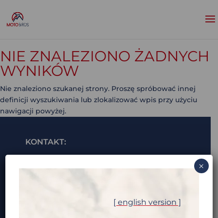
NIE ZNALEZIONO ŻADNYCH
WYNIKÓW
Nie znaleziono szukanej strony. Proszę spróbować innej
definicji wyszukiwania lub zlokalizować wpis przy użyciu
nawigacji powyżej.
KONTAKT:
i***@m********.com (pokaż e-mail)
×
ALEKSANDRA „OLA” TRZASKOWSKA:
a*********@m********.com (pokaż e-mail)
[ english version ]
+48 7** *** *** (pokaż tel)