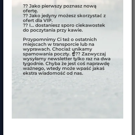
ZAPISZ SIĘ DO NEWSLETERA MOTOBIRDS
?? Jako pierwszy poznasz nową
ofertę.
?? Jako jedyny możesz skorzystać z
WAŻNE INFORMACJE:
ofert dla VIP.
?? I… dostaniesz sporo ciekawostek
POLITYKA PRYWATNOŚCI
do poczytania przy kawie.
REGULAMIN SKLEPU INTERNETOWEGO
Przypomnimy Ci też o ostatnich
FORMY PŁATNOŚCI
miejscach w transporcie lub na
wyprawach. Chociaż unikamy
spamowania poczty. ☝?? Zazwyczaj
wysyłamy newsletter tylko raz na dwa
DOKUMENTY DLA KLIENTÓW:
tygodnie. Chyba że jest coś naprawdę
ważnego, wtedy może wpaść jakaś
WARUNKI UCZESTNICTWA W IMPREZACH
ekstra wiadomość od nas.
OBOWIĄZUJACE DLA REZERWACJI
DOKONANYCH OD 1.03.2024
WARUNKI USŁUG TRANSPORTOWYCH
WZÓR ODSTĄPIENIA OD UMOWY
FORMULARZ INFORMACYJNY PRZEDSIĘBIORCY