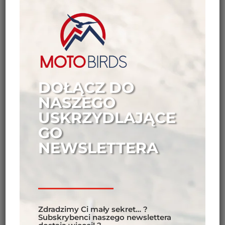
DOŁĄCZ DO
NASZEGO
USKRZYDLAJĄCE
GO
NEWSLETTERA
Zdradzimy Ci mały sekret… ?
Subskrybenci naszego newslettera