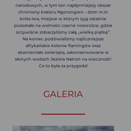
narodowych, w tym ten najsłynniejszy obszar
chroniony krateru Ngorongoro – dom m.in
króla lwa, miejsce w którym żyją ostatnie
pozostałe na wolności czarne nosorożce, gdzie
oczywiście zobaczyliśmy całą „wielką piątkę”.
Na koniec podziwialiśmy najliczniejsze
afrykańskie kolonie flamingów oraz
skamieniałe zwierzęta, zakonserwowane w
słonych wodach Jeziora Natron na wieczność!
Co to była za przygoda!
GALERIA