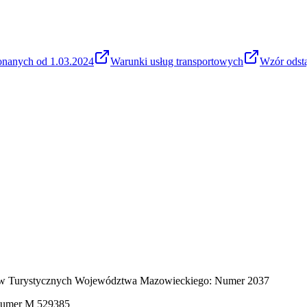
onanych od 1.03.2024
Warunki usług transportowych
Wzór odst
ików Turystycznych Województwa Mazowieckiego: Numer 2037
 numer M 529385