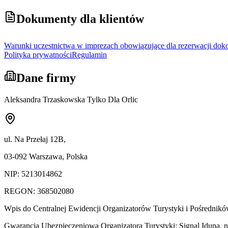
Dokumenty dla klientów
Warunki uczestnictwa w imprezach obowiązujące dla rezerwacji dok
Polityka prywatności
Regulamin
Dane firmy
Aleksandra Trzaskowska Tylko Dla Orlic
ul. Na Przełaj 12B,
03-092 Warszawa, Polska
NIP: 5213014862
REGON: 368502080
Wpis do Centralnej Ewidencji Organizatorów Turystyki i Pośredn
Gwarancja Ubezpieczeniowa Organizatora Turystyki: Signal Iduna,