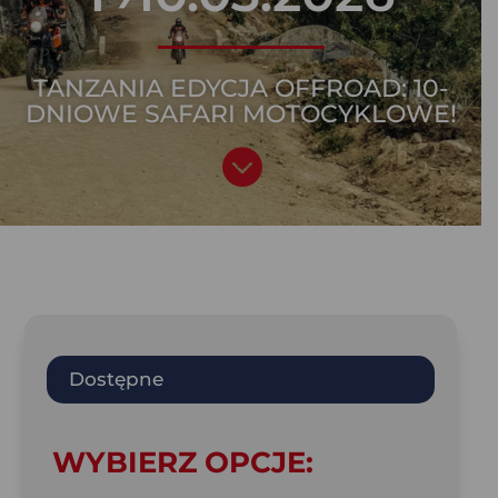
TANZANIA EDYCJA OFFROAD: 10-
DNIOWE SAFARI MOTOCYKLOWE!

Dostępne
WYBIERZ OPCJE: