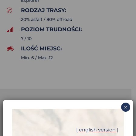
Explorer
RODZAJ TRASY:

20% asfalt / 80% offroad
POZIOM TRUDNOŚCI:

7 / 10
ILOŚĆ MIEJSC:

Min. 6 / Max .12
×
TANZANIA
[ english version ]