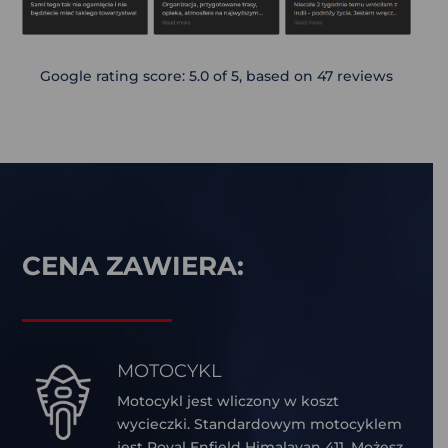
Google rating score: 5.0 of 5, based on 47 reviews
CENA ZAWIERA:
MOTOCYKL
Motocykl jest wliczony w koszt
wycieczki. Standardowym motocyklem
jest Royal Enfield Himalayan 411. Możesz