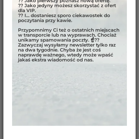
?? Jako pierwszy poznasz nową ofertę.
?? Jako jedyny możesz skorzystać z ofert
POKÓJ
dla VIP.
?? I… dostaniesz sporo ciekawostek do
Na życzenie, w zależności od dostępności, możliwe
poczytania przy kawie.
jest zorganizowanie pokoju jednoosobowego.
Przypomnimy Ci też o ostatnich miejscach
Dopłata do pokoju jednoosobowego:
690 EUR
w transporcie lub na wyprawach. Chociaż
unikamy spamowania poczty. ☝??
Zazwyczaj wysyłamy newsletter tylko raz
na dwa tygodnie. Chyba że jest coś
naprawdę ważnego, wtedy może wpaść
jakaś ekstra wiadomość od nas.
OPIS TRASY:
Przeżyj Dzikie Serce Tanzanii: 10-Dniowa Przygoda
Motocyklowa
Odkryj Tanzanię jak nigdy dotąd podczas 10-dniowej
przygody motocyklowej, która omija utarte szlaki
turystyczne i zanurza Cię w surowym, nieokiełznanym
pięknie Afryki. To nie są zwykłe wakacje — to pełna
emocji podróż przez tętniące serce Tanzanii,
stworzona dla motocyklistów pragnących