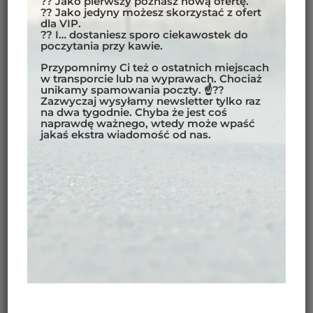
?? Jako pierwszy poznasz nową ofertę.
?? Jako jedyny możesz skorzystać z ofert
POKÓJ
dla VIP.
?? I… dostaniesz sporo ciekawostek do
Na życzenie, w zależności od dostępności, możliwe
poczytania przy kawie.
jest zorganizowanie pokoju jednoosobowego.
Przypomnimy Ci też o ostatnich miejscach
Dopłata do pokoju jednoosobowego:
700 EUR
w transporcie lub na wyprawach. Chociaż
unikamy spamowania poczty. ☝??
Zazwyczaj wysyłamy newsletter tylko raz
na dwa tygodnie. Chyba że jest coś
naprawdę ważnego, wtedy może wpaść
jakaś ekstra wiadomość od nas.
OPIS TRASY:
Safari Motocyklowe w Tanzanii — 8 dni od
Kilimandżaro do Ngorongoro
Przestań oglądać. Zacznij jechać. To 8-dniowe safari
motocyklowe w Tanzanii prowadzi od stoków
Kilimandżaro po krawędź Kratery Ngorongoro.
Jedziesz obok słonych jezior, przez sawannę,
wulkaniczne grzbiety i wśród dzikiej zwierzyny — na
wyciągnięcie ręki, nie przez zoom. Będzie szuter. Nie