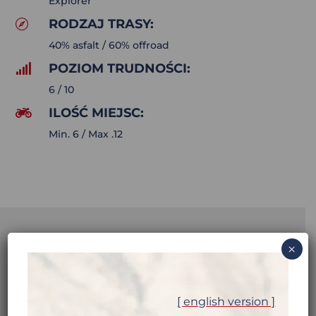
Explorer
RODZAJ TRASY:

40% asfalt / 60% offroad
POZIOM TRUDNOŚCI:

6 / 10
ILOŚĆ MIEJSC:

Min. 6 / Max .12
×
TANZANIA –
[ english version ]