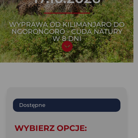
WYPRAWA OD KILIMANJARO DO
NGORONGORO - CUDA NATURY
W 8 DNI

Dostępne
WYBIERZ OPCJE: