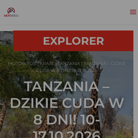
EXPLORER
MOTOBIRDS
|
KRAJE
|
TANZANIA
| TANZANIA – DZIKIE
CUDA W 8 DNI! 10-17.10.2026
TANZANIA –
DZIKIE CUDA W
8 DNI! 10-
17.10.2026