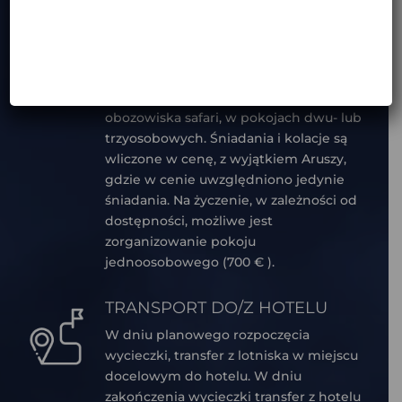
ZAKWATEROWANIE I
WYŻYWIENIE
Zakwaterowanie w standardzie bed &
breakfast lub hotelu 3*, luksusowe
obozowiska safari, w pokojach dwu- lub
trzyosobowych. Śniadania i kolacje są
wliczone w cenę, z wyjątkiem Aruszy,
gdzie w cenie uwzględniono jedynie
śniadania. Na życzenie, w zależności od
dostępności, możliwe jest
zorganizowanie pokoju
jednoosobowego (700 € ).
TRANSPORT DO/Z HOTELU
W dniu planowego rozpoczęcia
wycieczki, transfer z lotniska w miejscu
docelowym do hotelu. W dniu
zakończenia wycieczki transfer z hotelu