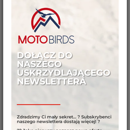
MUSTANG 19 ->
29.10.2025
MOTOCYKL:
DOŁĄCZ DO
Motocykle dostępne na miejscu – Royal Enfield
NASZEGO
Himalayan 411. Koszt wynajmu motocykla zawarty jest
w cenie.
USKRZYDLAJĄCEGO
NEWSLETTERA
OPIS TRASY:
Jeśli twoja lista wypraw nie zawiera Mustangu,
Zdradzimy Ci mały sekret… ? Subskrybenci
powinieneś ją zrewidować! Wyprawa z MotoBirds
naszego newslettera dostają więcej! ?
zabierze Cię do Górnego Mustangu, jednego z