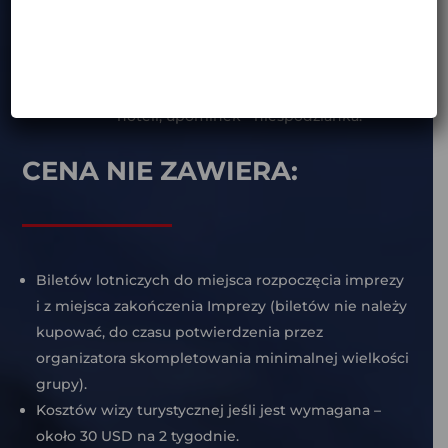
Uczestnicy otrzymują pakiet startowy,
na który składają się m.in.: naklejki z
logo wycieczki, naklejki MotoBirds,
szczegółowy program wycieczki, lista
hoteli, upominek - niespodzianka.
CENA NIE ZAWIERA:
Biletów lotniczych do miejsca rozpoczęcia imprezy
i z miejsca zakończenia Imprezy (biletów nie należy
kupować, do czasu potwierdzenia przez
organizatora skompletowania minimalnej wielkości
grupy).
Kosztów wizy turystycznej jeśli jest wymagana –
około 30 USD na 2 tygodnie.