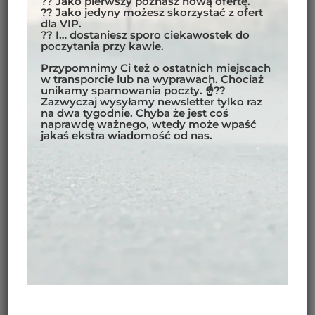
?? Jako pierwszy poznasz nową ofertę.
najbardziej tajemniczych obszarów w Himalajach,
?? Jako jedyny możesz skorzystać z ofert
zwanego też “Zakazanym Królestwem”. Region tej
dla VIP.
?? I… dostaniesz sporo ciekawostek do
cały czas nie jest skażony przez turystykę masową.
poczytania przy kawie.
Jest to wymarzony cel podróży nie tylko dla
Przypomnimy Ci też o ostatnich miejscach
motocyklistów, ale także dla miłośników kultury i
w transporcie lub na wyprawach. Chociaż
przyrody.
unikamy spamowania poczty. ☝??
Zazwyczaj wysyłamy newsletter tylko raz
na dwa tygodnie. Chyba że jest coś
Podczas wyprawy pojedziemy do miejsc takich jak
naprawdę ważnego, wtedy może wpaść
Muktinath, przejdziemy przez najdłuższy wiszący
jakaś ekstra wiadomość od nas.
most na świecie w Kushmie, a także spróbujemy
zdobyć ostatnią przełęcz przed granicą z Chinami
Kora La (jeśli warunki polityczne na to pozwolą)!
W sercu Himalajów ta motocyklowa wyprawa
zabierze Cię po najbardziej malowniczych trasach i
drogach Górnego Mustangu. Nie będzie łatwo i
możesz spodziewać się odcinków technicznych,
piasku i „tarki”, gdy będziemy pokonywać
góry. Jednak chińskie wpływy szybko rosną,
przynosząc duże projekty drogowe. Dlatego powoli