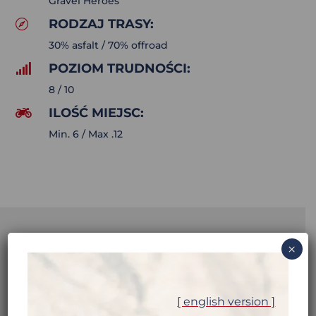
Gravel Heroes
RODZAJ TRASY:

30% asfalt / 70% offroad
POZIOM TRUDNOŚCI:

8 / 10
ILOŚĆ MIEJSC:

Min. 6 / Max .12
×
NEPAL I GÓRNY
[ english version ]