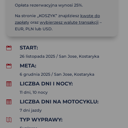
Opłata rezerwacyjna wynosi 25%.
Na stronie „KOSZYK” znajdziesz
kwotę do
zapłaty
oraz
wybierzesz walutę transakcji
–
EUR, PLN lub USD.
START:

26 listopada 2025 / San Jose, Kostaryka
META:

6 grudnia 2025 / San Jose, Kostaryka
LICZBA DNI I NOCY:

11 dni, 10 nocy
LICZBA DNI NA MOTOCYKLU:

7 dni jazdy
TYP WYPRAWY:
