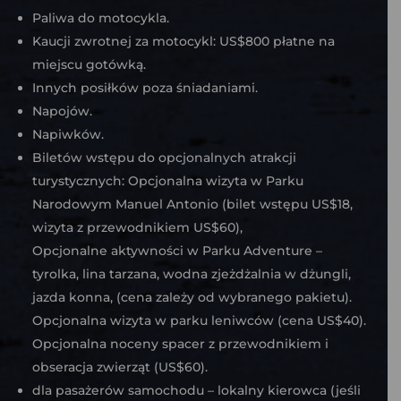
Paliwa do motocykla.
Kaucji zwrotnej za motocykl: US$800 płatne na
miejscu gotówką.
Innych posiłków poza śniadaniami.
Napojów.
Napiwków.
Biletów wstępu do opcjonalnych atrakcji
turystycznych:
Opcjonalna wizyta w Parku
Narodowym Manuel Antonio (bilet wstępu US$18,
wizyta z przewodnikiem US$60),
Opcjonalne aktywności w Parku Adventure –
tyrolka, lina tarzana, wodna zjeżdżalnia w dżungli,
jazda konna, (cena zależy od wybranego pakietu).
Opcjonalna wizyta w parku leniwców (cena US$40).
Opcjonalna noceny spacer z przewodnikiem i
obseracja zwierząt (US$60).
dla pasażerów samochodu – lokalny kierowca (jeśli