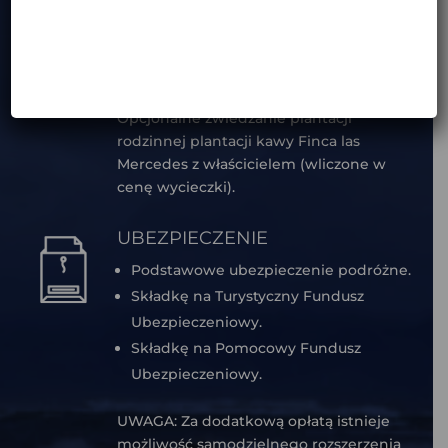
ATRAKCJE
Opcjonalny spacer z przewodnikiem u
podnóża Wulkany Arenal (wliczony w
cenę wycieczki).
Opcjonalne zwiedzanie plantacji
rodzinnej plantacji kawy Finca las
Mercedes z właścicielem (wliczone w
cenę wycieczki).
UBEZPIECZENIE
Podstawowe ubezpieczenie podróżne.
Składkę na Turystyczny Fundusz
Ubezpieczeniowy.
Składkę na Pomocowy Fundusz
Ubezpieczeniowy.
UWAGA: Za dodatkową opłatą istnieje
możliwość samodzielnego rozszerzenia