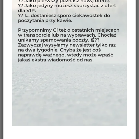
?? Jako pierwszy poznasz nową ofertę.
?? Jako jedyny możesz skorzystać z ofert
Bhutan — Ostatnie Królestwo Himalajów
dla VIP.
?? I… dostaniesz sporo ciekawostek do
Wejdź do Bhutanu, buddyjskiego królestwa, gdzie
poczytania przy kawie.
góry spotykają się z sensem. Wciśnięty między Chiny i
Przypomnimy Ci też o ostatnich miejscach
Indie, Bhutan pielęgnuje żywą kulturę dzongów,
w transporcie lub na wyprawach. Chociaż
klasztorów i narodową ideę Szczęścia Narodowego
unikamy spamowania poczty. ☝??
Brutto. Ponad 20 szczytów powyżej 7000 m, kręte
Zazwyczaj wysyłamy newsletter tylko raz
na dwa tygodnie. Chyba że jest coś
drogi i ciche doliny sprawiają, że ta podróż daje nie
naprawdę ważnego, wtedy może wpaść
tylko miejsca, ale i perspektywę.
jakaś ekstra wiadomość od nas.
Najważniejsze atrakcje
Szczęście Narodowe Brutto
: unikalna, ponad 40-
letnia filozofia dobrostanu
Żywe dziedzictwo
: ponad 2000 klasztorów/gomp i
majestatyczne dzongi w każdym regionie
Wielkie krajobrazy
: święte jeziora na ~4500 m,
himalajskie panoramy, doliny rzeźbione czasem
Powolne otwarcie na świat
: auta (1961), TV 1999,
internet 2000, turystyka od 1974