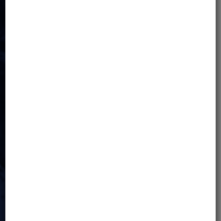
życzenie, w zależności od dostępności,
istnieje możliwość zorganizowania
pokoju jednoosobowego – za
dodatkową opłatą (90 € za noc).
TRANSPORT DO/Z HOTELU
Grupowe transfery z lotniska są wliczone
w cenę wycieczki, pod warunkiem że
data przylotu jest zgodna z programem
wycieczki. Indywidualny transfer może
zostać zorganizowany w innych
terminach, jednak nie jest wliczony w
cenę wycieczki (100 € za transfer).
ATRAKCJE
Wstępy do atrakcji turystycznych na
trasie, w tym do buddyjskich klasztorów
i dzongów na trasie.