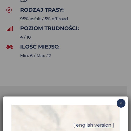
Lux
RODZAJ TRASY:

95% asfalt / 5% off road
POZIOM TRUDNOŚCI:

4 / 10
ILOŚĆ MIEJSC:

Min. 6 / Max .12
×
BHUTAN –
[ english version ]