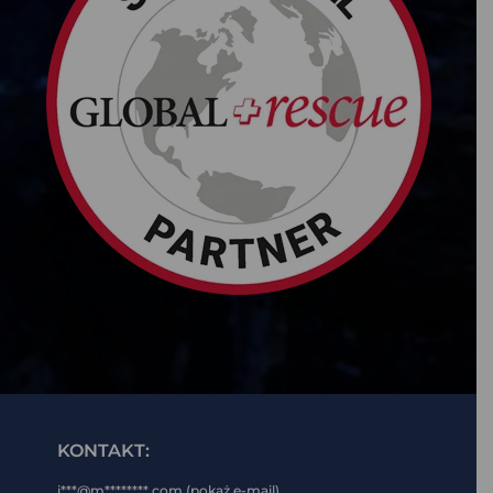
KONTAKT:
i***@m********.com (pokaż e-mail)