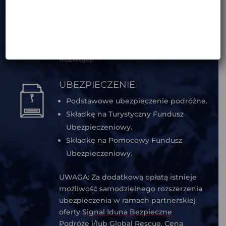
POZWOLENIA
Wizę turystyczną do Bhutanu. Dzienną
opłatę SDF ( opłata rządowa na Fundusz
Rozwoju).
UBEZPIECZENIE
Podstawowe ubezpieczenie podróżne.
Składkę na Turystyczny Fundusz
Ubezpieczeniowy.
Składkę na Pomocowy Fundusz
Ubezpieczeniowy.
UWAGA: Za dodatkową opłatą istnieje
możliwość samodzielnego rozszerzenia
ubezpieczenia w ramach partnerskiej
oferty
Signal Iduna Bezpieczne
Podróże
i/lub
Global Rescue
. Cena