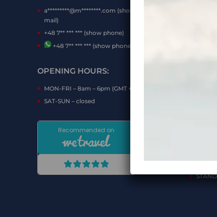
a*********@m********.com (show
PRIVA
mail)
TERMS
+48 7** *** *** (show phone)
STORE
+48 7** *** *** (show phone)
PAYME
OPENING HOURS:
DOCUM
MON-FRI – 8am – 6pm (GMT +2)
TERMS
PARTI
SAT-SUN – closed
THE B
1.03.20
TERMS
PARTI
DECLA
FROM 
STAND