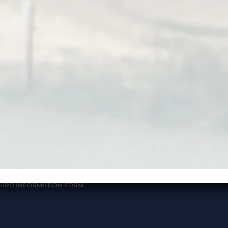
ul. Na Przełaj 12B,
CY POLICY
03-092 Warsaw, Poland
 & CONDITIONS OF ONLINE
DETAILS:
NT METHODS
NIP:
5213014862
ENTS FOR CLIENTS:
REGON:
368502080
Entry to the Register of the T
 & CONDITIONS OF
Services Providers and Agent
CIPATION IN EVENTS FOR
Mazovian Voidvoiship:
Numb
OOKINGS MADE FROM
2037
24
The insurance guarantee of t
 & CONDITIONS OF
Tourist Services Provider:
Sig
CIPATION IN TRANSPORTS
Iduna, numer M 529385
RATION OF WITHDRAWAL
A CONTRACT
ARD INFORMATION FORM