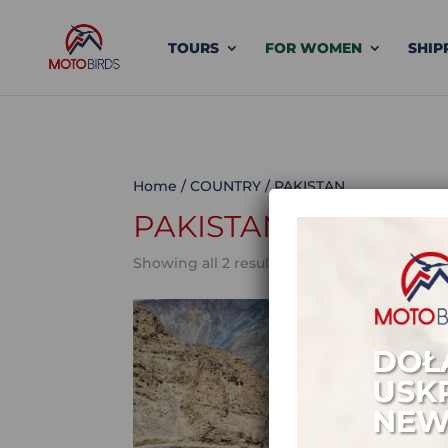
TOURS
FOR WOMEN
SHIP
Home
/
COUNTRY
/ PAKISTAN
PAKISTAN
Showing all 2 results
DOŁ
USK
NEW