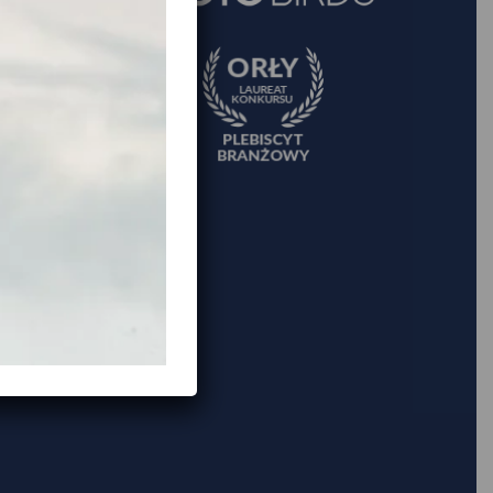
ourist
s of
er
he
nal