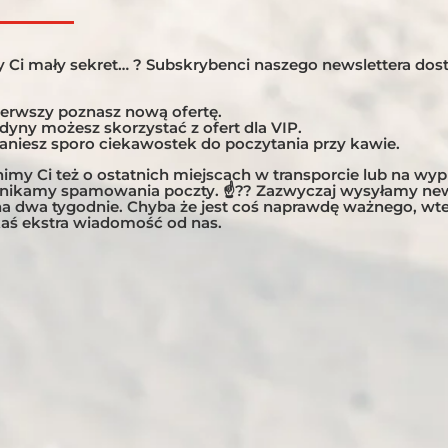
 Ci mały sekret… ? Subskrybenci naszego newslettera dost
HERN PAKISTAN: WHERE
ierwszy poznasz nową ofertę.
S MEET 26.04 – 9.05.2026
edyny możesz skorzystać z ofert dla VIP.
taniesz sporo ciekawostek do poczytania przy kawie.
Price
,00
€
–
4 180,00
€
range:
my Ci też o ostatnich miejscach w transporcie lub na wy
unikamy spamowania poczty. ☝?? Zazwyczaj wysyłamy new
3
 na dwa tygodnie. Chyba że jest coś naprawdę ważnego, w
150,00 €
aś ekstra wiadomość od nas.
through
4
180,00 €
IN TOUCH:
COMPANY INFORMATI
UP TO THE MOTOBIRDS
ALEKSANDRA TRZASKOWSKA 
ETTER
DLA ORLIC
ADRESS:
MPORTANT: