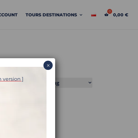
CCOUNT
TOURS DESTINATIONS
0,00
€
×
h version ]