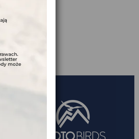
ają
prawach.
sletter
tedy może
ON:
TYLKO