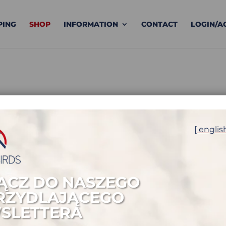
PING
SHOP
INFORMATION
CONTACT
LOGIN/A
[ englis
ĄCZ DO NASZEGO
RZYDLAJĄCEGO
SLETTERA