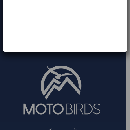
REGON:
368502080
Entry to the Register of the Tourist Services
Providers and Agents of Mazovian Voidvoiship:
Number 2037
The insurance guarantee of the Tourist Services
Provider:
Signal Iduna, numer M 529385