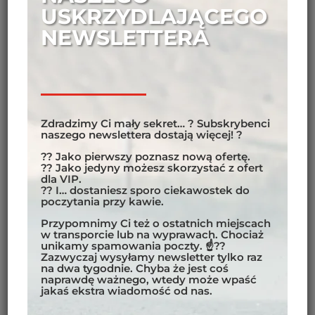
ARE YOU LOOKING FOR THE PERFECT
USKRZYDLAJĄCEGO
SOUVENIR?
NEWSLETTERA
The unique Motobirds “Poland” technical T-shirt is
the perfect gift for every motorcycle enthusiast!
Made of high-quality, durable and breathable
material, the T-shirts are perfect for both a
motorcycle trip and everyday life.
Zdradzimy Ci mały sekret… ? Subskrybenci
naszego newslettera dostają więcej! ?
We send sweatshirts and t-shirts twice a month
?? Jako pierwszy poznasz nową ofertę.
according to the number of orders, it may
?? Jako jedyny możesz skorzystać z ofert
dla VIP.
happen that you will have to wait a while for
?? I… dostaniesz sporo ciekawostek do
your order. If you are very dependent on time, he
poczytania przy kawie.
will contact us by phone.
Przypomnimy Ci też o ostatnich miejscach
w transporcie lub na wyprawach. Chociaż
unikamy spamowania poczty. ☝??
40,00
€
Zazwyczaj wysyłamy newsletter tylko raz
na dwa tygodnie. Chyba że jest coś
naprawdę ważnego, wtedy może wpaść
jakaś ekstra wiadomość od nas.